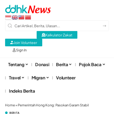
Kalkulator Zakat
Join Volunteer
Sign In
Tentang
Donasi
Berita
Pojok Baca
Travel
Migran
Volunteer
Indeks Berita
Home
»
Pemerintah Hong Kong: Pasokan Garam Stabil
BERITA