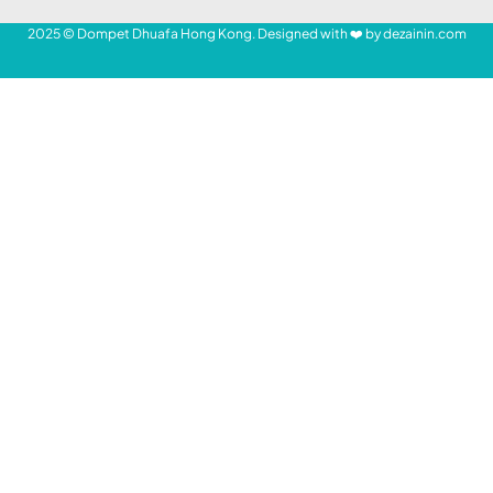
Amin Khoiriyah tampil di podium, menyabet medali
emas di kompetisi taekwondo di Hong Kong.
Prestasi membanggakan diukir oleh Amin
Khoiriyah, pekerja migran Indonesia (PMI)
SHARE
asal Lampung Selatan di Hong Kong.