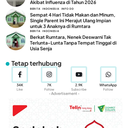
Akibat Influenza di Tahun 2026
BERITA
INDONESIA
INFO DD
Sempat 4 Hari Tidak Makan dan Minum,
Single Parent Ini Merajut Ulang Impian
untuk 3 Anaknya di Rumtara
BERITA
INDONESIA
Berkat Rumtara, Nenek Deswarni Tak
Terlunta-Lunta Tanpa Tempat Tinggal di
Usia Senja
Tetap terhubung
34K
7K
2.9K
WhatsApp
Like
Follow
Subscribe
Follow
- Advertisement -