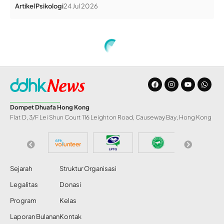
Artikel
Psikologi
24 Jul 2026
Home
»
Amin Khoiriyah Raih Emas Kejuaraan Taekwondo di Hong Kong
BERITA
Amin Khoiriyah Raih
Emas Kejuaraan
Taekwondo di Hong
Kong
Abdul Razak
Share
26 Agu 2023
72 Views