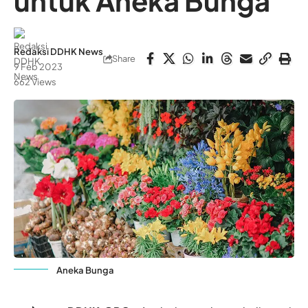
untuk Aneka Bunga
Redaksi DDHK News
Share
9 Feb 2023
662 Views
Aneka Bunga