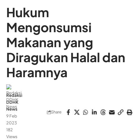
Hukum
Mengonsumsi
Makanan yang
Diragukan Halal dan
Haramnya
Redaksi
DDHK
News
Share
9 Feb
2023
182
Views