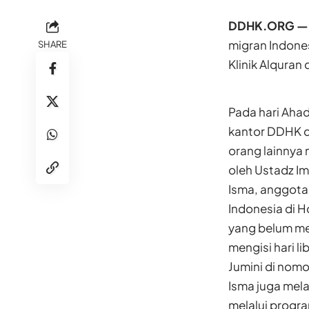
DDHK.ORG —
migran Indones
SHARE
Klinik Alquran
Pada hari Ahad
kantor DDHK d
orang lainnya 
oleh Ustadz Im
Isma, anggota
Indonesia di 
yang belum mem
mengisi hari l
Jumini di nomo
Isma juga mel
melalui progr