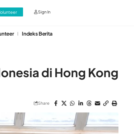
Volunteer
Sign In
unteer
Indeks Berita
ndonesia di Hong Kong
Share