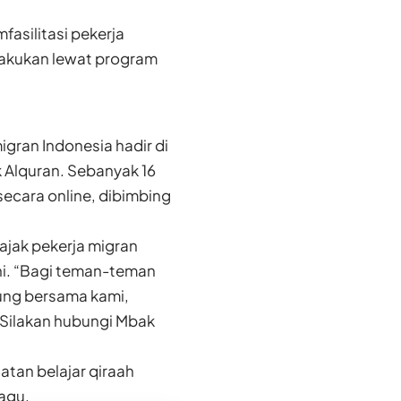
fasilitasi pekerja
dilakukan lewat program
igran Indonesia hadir di
 Alquran. Sebanyak 16
ecara online, dibimbing
jak pekerja migran
ni. “Bagi teman-teman
bung bersama kami,
 Silakan hubungi Mbak
tan belajar qiraah
agu.