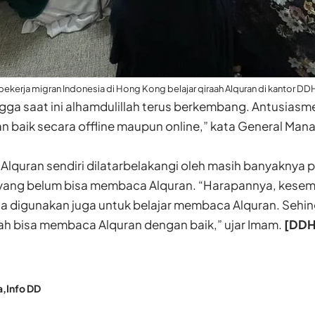
pekerja migran Indonesia di Hong Kong belajar qiraah Alquran di kantor DD
ga saat ini alhamdulillah terus berkembang. Antusiasm
kan baik secara offline maupun online,” kata General Ma
 Alquran sendiri dilatarbelakangi oleh masih banyaknya 
yang belum bisa membaca Alquran. “Harapannya, kesem
a digunakan juga untuk belajar membaca Alquran. Sehin
dah bisa membaca Alquran dengan baik,” ujar Imam.
[DD
a
Info DD