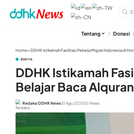
Tentang
Donasi
Home
»
DDHK Istikamah Fasilitasi Pekerja Migran Indonesia di Ho
BERITA
DDHK Istikamah Fasil
Belajar Baca Alquran
Redaksi DDHK News
31 Agu 2021
50 Views