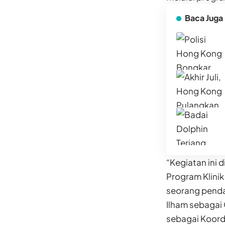
Baca Juga
“Kegiatan ini d
Program Klinik
seorang pend
Ilham sebagai
sebagai Koordi