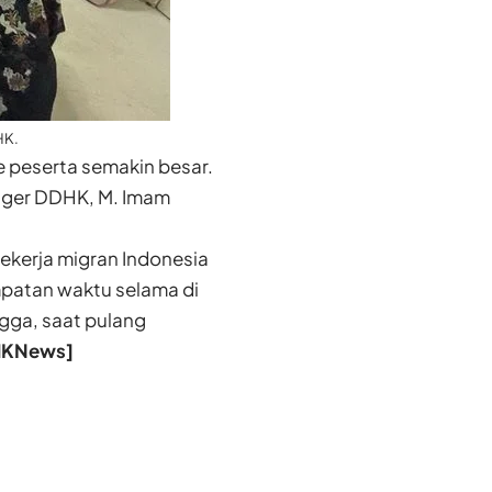
HK.
e peserta semakin besar.
nager DDHK, M. Imam
pekerja migran Indonesia
patan waktu selama di
gga, saat pulang
HKNews]