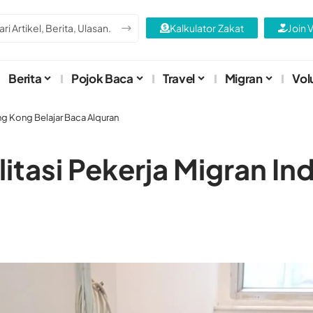
Kalkulator Zakat
Join 
Berita
Pojok Baca
Travel
Migran
Vol
ng Kong Belajar Baca Alquran
itasi Pekerja Migran I