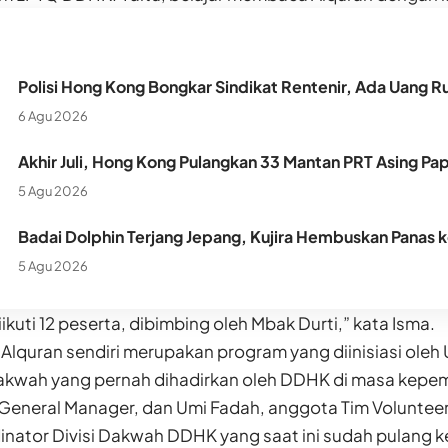
Polisi Hong Kong Bongkar Sindikat Rentenir, Ada Uang Ru
6 Agu 2026
Akhir Juli, Hong Kong Pulangkan 33 Mantan PRT Asing Pa
5 Agu 2026
Badai Dolphin Terjang Jepang, Kujira Hembuskan Panas 
5 Agu 2026
iikuti 12 peserta, dibimbing oleh Mbak Durti,” kata Isma.
 Alquran sendiri merupakan program yang diinisiasi oleh 
akwah yang pernah dihadirkan oleh DDHK di masa ke
 General Manager, dan Umi Fadah, anggota Tim Volunte
nator Divisi Dakwah DDHK yang saat ini sudah pulang k