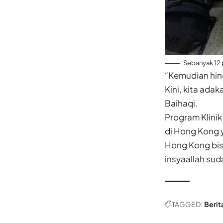
Sebanyak 12 
“Kemudian hing
Kini, kita ada
Baihaqi.
Program Klinik
di Hong Kong 
Hong Kong bis
insyaallah su
TAGGED:
Berit