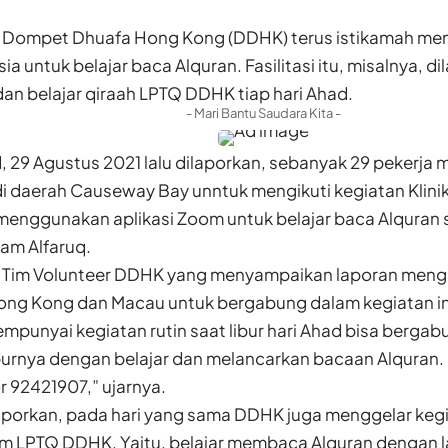
Dompet Dhuafa Hong Kong (DDHK)
terus istikamah mem
ia untuk belajar baca Alquran. Fasilitasi itu, misalnya, 
 dan belajar qiraah LPTQ
DDHK
tiap hari Ahad.
- Mari Bantu Saudara Kita -
, 29 Agustus 2021 lalu dilaporkan, sebanyak 29 pekerja m
i daerah Causeway Bay unntuk mengikuti kegiatan Klinik
menggunakan aplikasi Zoom untuk belajar baca Alquran s
am Alfaruq.
 Tim Volunteer DDHK yang menyampaikan laporan menga
Hong Kong dan Macau untuk bergabung dalam kegiatan i
punyai kegiatan rutin saat libur hari Ahad bisa berga
iburnya dengan belajar dan melancarkan bacaan Alquran.
r 92421907,” ujarnya.
aporkan, pada hari yang sama DDHK juga menggelar kegia
am LPTQ DDHK. Yaitu, belajar membaca Alquran dengan l