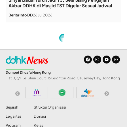
Akbar DDHK di Masjid TST Digelar Sesuai Jadwal
Berita
Info DD
26 Jul 2026
Home
»
POSMIH Milad ke-10
BERITA
POSMIH Milad ke-10
Share
Redaksi DDHK News
29 Okt 2019
82 Views
TSIM SHA TSUI | HONG KONG – Tim voluntir
Dompet Dhuafa Hong Kong (DDHK), Ahad
SHARE
(27/10/2019), menghadiri undangan hari