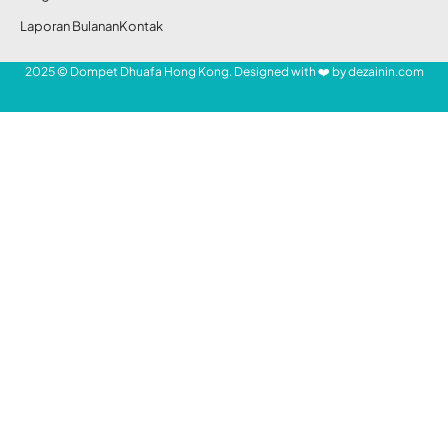
jadi atau milad Persatuan Organisasi Muslim
Indonesia Hong Kong (POSMIH) di Masjid
Kowloon, Tsim Sha Tsui. Acara yang dihadiri
ratusan Jemaah dari berbagai majelis
pekerja migran Indonesia (PMI) Hong Kong
ini mengambil tema “Membangun Ukhuwah
untuk Mewujudkan Persatuan Islam”.
- Mari Bantu Saudara Kita -
POSMIH menghadirkan Habib Sayyid Seif
Alwi Ba’alawy sebagai penceramah utama
di acara tersebut. Pimpinan Majelis