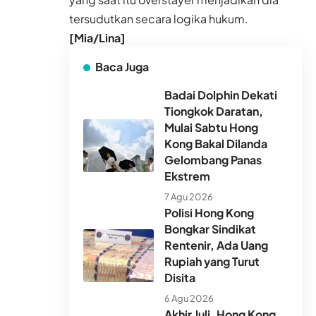
tersudutkan secara logika hukum.
[Mia/Lina]
Baca Juga
Badai Dolphin Dekati
Tiongkok Daratan,
Mulai Sabtu Hong
Kong Bakal Dilanda
Gelombang Panas
Ekstrem
7 Agu 2026
Polisi Hong Kong
Bongkar Sindikat
Rentenir, Ada Uang
Rupiah yang Turut
Disita
6 Agu 2026
Akhir Juli, Hong Kong