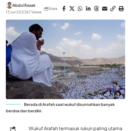
Abdul Razak
Share
13 Jun 2023
67 Views
Berada di Arafah saat wukuf disunnahkan banyak
berdoa dan berzikir.
Wukuf Arafah termasuk rukun paling utama