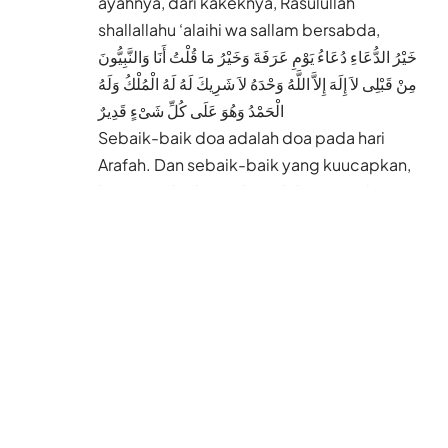
ayahnya, dari kakeknya, Rasulullah
shallallahu ‘alaihi wa sallam bersabda,
خَيْرُ الدُّعَاءِ دُعَاءُ يَوْمِ عَرَفَةَ وَخَيْرُ مَا قُلْتُ أَنَا وَالنَّبِيُّونَ
مِنْ قَبْلِى لاَ إِلَهَ إِلاَّ اللَّهُ وَحْدَهُ لاَ شَرِيكَ لَهُ لَهُ الْمُلْكُ وَلَهُ
الْحَمْدُ وَهُوَ عَلَى كُلِّ شَىْءٍ قَدِيرٌ
Sebaik-baik doa adalah doa pada hari
Arafah. Dan sebaik-baik yang kuucapkan,
begitu pula diucapkan oleh para Nabi
sebelumku adalah ucapan “LAA ILAHA
ILLALLAH WAHDAHU LAA SYARIKA LAH,
LAHUL MULKU WALAHUL HAMDU WA HUWA
‘ALA KULLI SYA-IN QODIIR (Tidak ada
sesembahan yang berhak disembah
kecuali Allah semata, tidak ada sekutu
bagi-Nya. Miliki-Nya segala kerajaan,
segala pujian dan Allah yang menguasai
segala sesuatu).” (HR. Tirmidzi no. 3585)