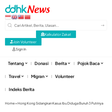
Kalkulator Zakat
Join Volunteer
Sign In
Tentang
Donasi
Berita
Pojok Baca
Travel
Migran
Volunteer
Indeks Berita
Home
»
Hong Kong Sidangkan Kasus Ibu Diduga Bunuh 3 Putrinya