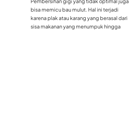
Pembersihan gigi yang tidak optimal juga
bisa memicu bau mulut. Hal ini terjadi
karena plak atau karang yang berasal dari
sisa makanan yang menumpuk hingga
akhirnya berkembang menjadi bakteri
penyebab bau mulut.
Baca Juga
Polisi Hong Kong
Bongkar Sindikat
Rentenir, Ada Uang
Rupiah yang Turut
Disita
6 Agu 2026
Akhir Juli, Hong Kong
Pulangkan 33 Mantan
PRT Asing Paperan ke
Negara Asal