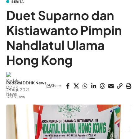
BERITA
Duet Suparno dan
Kistiawanto Pimpin
Nahdlatul Ulama
Hong Kong
Redaksi DDHK News
Share
26 Agu 2021
103 Views