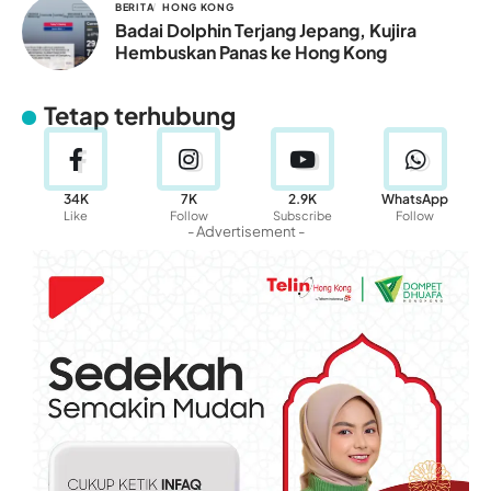
BERITA
HONG KONG
Badai Dolphin Terjang Jepang, Kujira
Hembuskan Panas ke Hong Kong
Tetap terhubung
34K
7K
2.9K
WhatsApp
Like
Follow
Subscribe
Follow
- Advertisement -