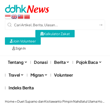
Kalkulator Zakat
Join Volunteer
Sign In
Tentang
Donasi
Berita
Pojok Baca
Travel
Migran
Volunteer
Indeks Berita
Home
»
Duet Suparno dan Kistiawanto Pimpin Nahdlatul Ulama Hong Kong