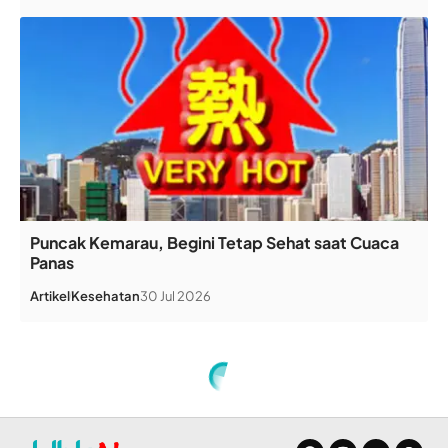
Puncak Kemarau, Begini Tetap Sehat saat Cuaca
Panas
Artikel
Kesehatan
30 Jul 2026
Home
»
Pengadilan Internasional memerintahkan Israel hentikan aksi genosida di Jalur Gaza
BERITA