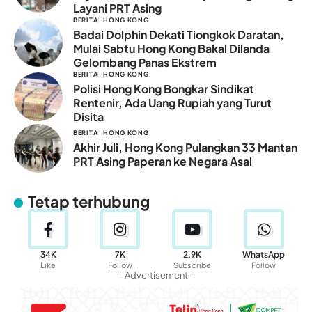
Layani PRT Asing
BERITA
HONG KONG
Badai Dolphin Dekati Tiongkok Daratan,
Mulai Sabtu Hong Kong Bakal Dilanda
Gelombang Panas Ekstrem
BERITA
HONG KONG
Polisi Hong Kong Bongkar Sindikat
Rentenir, Ada Uang Rupiah yang Turut
Disita
BERITA
HONG KONG
Akhir Juli, Hong Kong Pulangkan 33 Mantan
PRT Asing Paperan ke Negara Asal
Tetap terhubung
34K
7K
2.9K
WhatsApp
Like
Follow
Subscribe
Follow
- Advertisement -