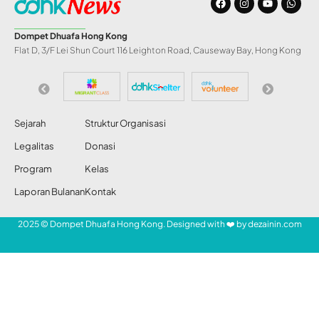
Pengadilan
Internasional
memerintahkan
Israel hentikan aksi
genosida di Jalur
Gaza
Abdul Razak
Share
27 Jan 2024
349 Views