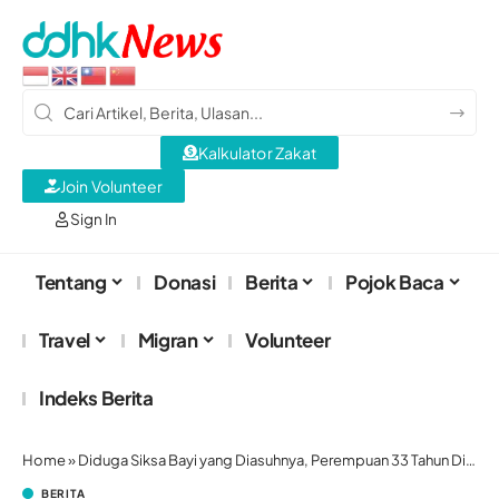
Kalkulator Zakat
Join Volunteer
Sign In
Tentang
Donasi
Berita
Pojok Baca
Travel
Migran
Volunteer
Indeks Berita
Home
»
Diduga Siksa Bayi yang Diasuhnya, Perempuan 33 Tahun Ditangkap Polisi
BERITA