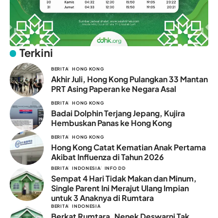
Terkini
BERITA
HONG KONG
Akhir Juli, Hong Kong Pulangkan 33 Mantan
PRT Asing Paperan ke Negara Asal
BERITA
HONG KONG
Badai Dolphin Terjang Jepang, Kujira
Hembuskan Panas ke Hong Kong
BERITA
HONG KONG
Hong Kong Catat Kematian Anak Pertama
Akibat Influenza di Tahun 2026
BERITA
INDONESIA
INFO DD
Sempat 4 Hari Tidak Makan dan Minum,
Single Parent Ini Merajut Ulang Impian
untuk 3 Anaknya di Rumtara
BERITA
INDONESIA
Berkat Rumtara, Nenek Deswarni Tak