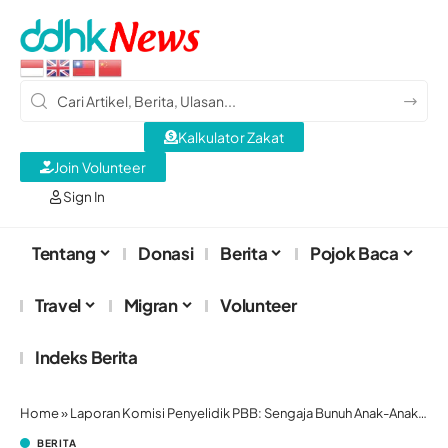
Kalkulator Zakat
Join Volunteer
Sign In
Tentang
Donasi
Berita
Pojok Baca
Travel
Migran
Volunteer
Indeks Berita
Home
»
Laporan Komisi Penyelidik PBB: Sengaja Bunuh Anak-Anak, Israel Lakukan Genosida di Gaza
BERITA