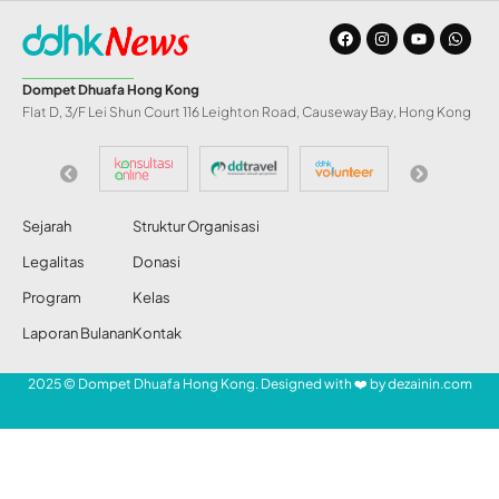
BERITA
Hong Kong Hadapi
Akhir Pekan Berhujan
dan Badai Petir
Abdul Razak
Share
25 Jun 2026
31 Views
Hong Kong Hadapi Akhir Pekan Berhujan dan Badai
Petir