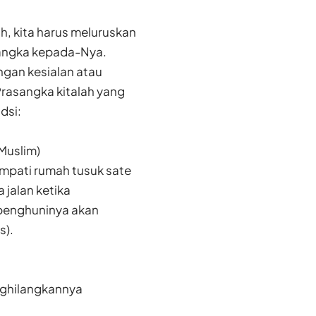
h, kita harus meluruskan
 sangka kepada-Nya.
ngan kesialan atau
rasangka kitalah yang
dsi:
Muslim)
mpati rumah tusuk sate
jalan ketika
 penghuninya akan
s).
enghilangkannya