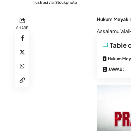
Ilustrasi via iStockphoto
Hukum Meyakini
SHARE
Assalamu’alai
Table 
Hukum Meyak
JAWAB: