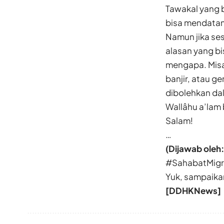
Tawakal yang b
bisa mendatan
Namun jika se
alasan yang bi
mengapa. Misa
banjir, atau g
dibolehkan da
Wallâhu a’lam
Salam!
…
(Dijawab oleh:
#SahabatMigra
Yuk, sampaika
[DDHKNews]