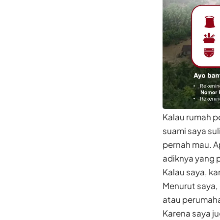
Kalau rumah po
suami saya sul
pernah mau. Ap
adiknya yang 
Kalau saya, ka
Menurut saya, 
atau perumahan
Karena saya ju