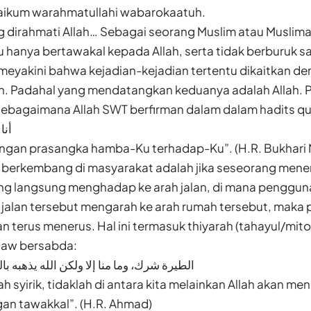
ikum warahmatullahi wabarokaatuh.
 dirahmati Allah… Sebagai seorang Muslim atau Muslima
u hanya bertawakal kepada Allah, serta tidak berburuk
meyakini bahwa kejadian-kejadian tertentu dikaitkan de
. Padahal yang mendatangkan keduanya adalah Allah. P
ebagaimana Allah SWT berfirman dalam dalam hadits qu
أنا
engan prasangka hamba-Ku terhadap-Ku”. (H.R. Bukhari 
g berkembang di masyarakat adalah jika seseorang mene
ng langsung menghadap ke arah jalan, di mana pengguna 
alan tersebut mengarah ke arah rumah tersebut, maka
an terus menerus. Hal ini termasuk thiyarah (tahayul/mito
saw bersabda:
الطيرة شرك، وما منا إلا ولكن الله يذهبه ب)
ah syirik, tidaklah di antara kita melainkan Allah akan m
gan tawakkal”. (H.R. Ahmad)