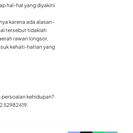
p hal-hal yang diyakini
nya karena ada alasan-
al tersebut tidaklah
aerah rawan longsor,
asuk kehati-hatian yang
n persoalan kehidupan?
2 52982419.