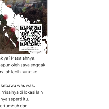
ak ya? Masalahnya,
 apapun oleh saya enggak
alah lebih nurut ke
di kebawa was was.
isalnya di lokasi lain
ya seperti itu.
 bertumbuh dan