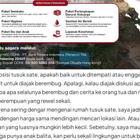
sisi tusuk sate, apakah baik untuk ditempati atau engg
it untuk diajak berembug. Apalagi, kalau diajak diskusi
a apa selalunya berembug dan cerita ke orang tua dan m
perempuan yang rewel sekali.
rena sering dengar mengenai rumah tusuk sate, saya ja
dengan harga sama mendingan mencari lokasi lain. Atau, m
 yang luasnya mungkin lebih kecil. Sebetulny, saya maun
ga punya anak balita, kan perlu sekali lingkungan untuk