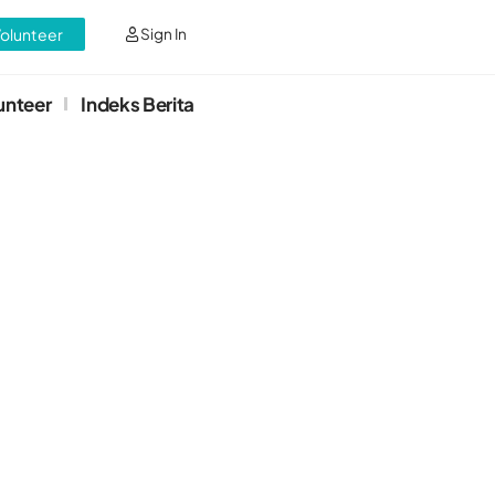
Volunteer
Sign In
unteer
Indeks Berita