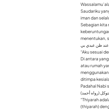
Wassalamu’ala
Saudariku yang
iman dan selal
Sebagian kita 
keberuntungan
menentukan, s
 عند ظن عبدي بي
“Aku sesuai d
Di antara yan
atau rumah ya
menggunakan j
ditimpa kesial
Padahal Nabi 
التوكل (رواه أحمد
“Thiyarah adal
(thiyarah) den