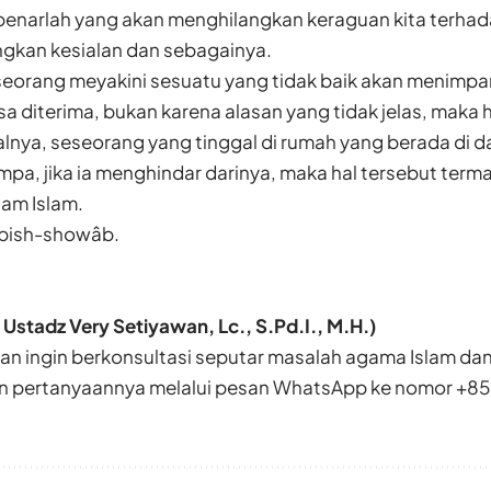
enarlah yang akan menghilangkan keraguan kita terhada
gkan kesialan dan sebagainya.
seorang meyakini sesuatu yang tidak baik akan menimpa
sa diterima, bukan karena alasan yang tidak jelas, maka h
lnya, seseorang yang tinggal di rumah yang berada di d
empa, jika ia menghindar darinya, maka hal tersebut term
lam Islam.
 bish-showâb.
 Ustadz Very Setiyawan, Lc., S.Pd.I., M.H.)
n ingin berkonsultasi seputar masalah agama Islam da
n pertanyaannya melalui pesan WhatsApp ke nomor
+85