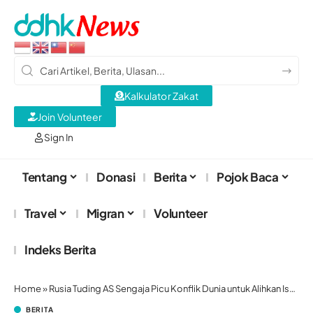
Kalkulator Zakat
Join Volunteer
Sign In
Tentang
Donasi
Berita
Pojok Baca
Travel
Migran
Volunteer
Indeks Berita
Home
»
Rusia Tuding AS Sengaja Picu Konflik Dunia untuk Alihkan Isu Palestina
BERITA