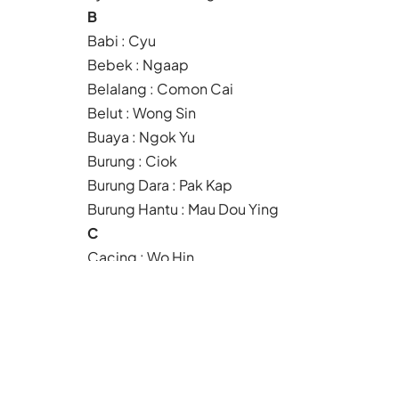
B
Babi : Cyu
Bebek : Ngaap
Belalang : Comon Cai
Belut : Wong Sin
Buaya : Ngok Yu
Burung : Ciok
Burung Dara : Pak Kap
Burung Hantu : Mau Dou Ying
C
Cacing : Wo Hin
Capung : Nong Nai
Cicak : Yimsie
Baca Juga
Badai Dolphin Dekati
Tiongkok Daratan,