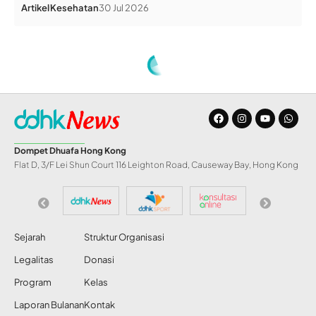
Artikel
Kesehatan
30 Jul 2026
Home
»
Serahkan Donasi Pelanggan, Telin HK Gelar Buka Puasa Bareng DDHK
BERITA
Serahkan Donasi
Pelanggan, Telin HK
Gelar Buka Puasa
Bareng DDHK
Abdul Razak
Share
19 Mar 2025
89 Views