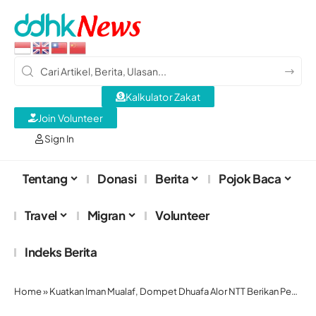
Kalkulator Zakat
Join Volunteer
Sign In
Tentang
Donasi
Berita
Pojok Baca
Travel
Migran
Volunteer
Indeks Berita
Home
»
Kuatkan Iman Mualaf, Dompet Dhuafa Alor NTT Berikan Pembinaan Intensif