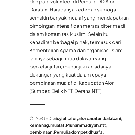
dan para volunteer di Pemulia DD Alor
Daratan. Harapanya kedepan semoga
semakin banyak mualaf yang mendapatkan
bimbingan intensif dan merasa diterima di
dalam komunitas Muslim. Selain itu,
kehadiran berbagai pihak, termasuk dari
Kementerian Agama dan organisasi Islam
lainnya sebagi mitra dakwah yang
berkelanjutan, menunjukkan adanya
dukungan yang kuat dalam upaya
pembinaan mualaf di Kabupaten Alor.
[Sumber: Delik NTT, Derana NTT]
TAGGED:
aisyiah
alor
alor daratan
kalabahi
kemenag
mualaf
Muhammadiyah
ntt
pembinaan
Pemulia dompet dhuafa