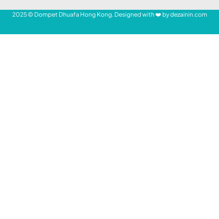
Serahkan Donasi Pelanggan, Telin HK Gelar Buka Puasa
Bareng DDHK
Telekomunikasi Indonesia International
(Hongkong) Limited (Telin Hong Kong)
SHARE
menggelar agenda buka puasa bersama
dengan Dompet Dhuafa Hong Kong (DDHK)