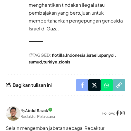
menghentikan tindakan ilegal atau
pembajakan yang bertujuan untuk
mempertahankan pengepungan genosida
Israel di Gaza.
TAGGED:
flotilla
Indonesia
israel
spanyol
sumud
turkiye
zionis
Bagikan tulisan ini
By
Abdul Razak
Follow:
Redaktur Pelaksana
Selain mengemban jabatan sebagai Redaktur