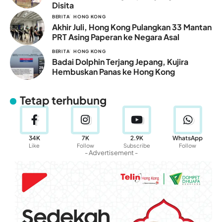
Disita
BERITA
HONG KONG
Akhir Juli, Hong Kong Pulangkan 33 Mantan
PRT Asing Paperan ke Negara Asal
BERITA
HONG KONG
Badai Dolphin Terjang Jepang, Kujira
Hembuskan Panas ke Hong Kong
Tetap terhubung
34K
7K
2.9K
WhatsApp
Like
Follow
Subscribe
Follow
- Advertisement -