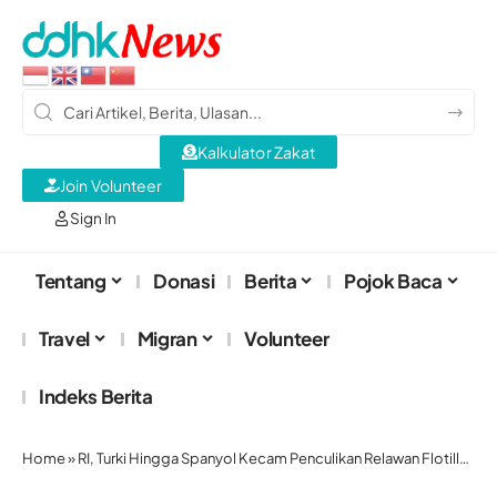
Kalkulator Zakat
Join Volunteer
Sign In
Tentang
Donasi
Berita
Pojok Baca
Travel
Migran
Volunteer
Indeks Berita
Home
»
RI, Turki Hingga Spanyol Kecam Penculikan Relawan Flotilla oleh Zionis Israel