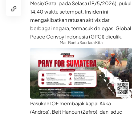
Mesir/Gaza, pada Selasa (19/5/2026), pukul
14.40 waktu setempat. Insiden ini
mengakibatkan ratusan aktivis dari
berbagai negara, termasuk delegasi Global
Peace Convoy Indonesia (GPCI) diculik.
- Mari Bantu Saudara Kita -
Pasukan IOF membajak kapal Akka
(Andros), Beit Hanoun (Zefiro), dan Isdud
(Don Juan). Hingga berita ini dibuat,
pasukan teroris masih melancarkan
pengepungan dan intersepsi di perairan