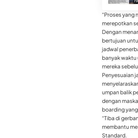
“Proses yang 
merepotkan se
Dengan menamb
bertujuan unt
jadwal penerb
banyak waktu 
mereka sebelu
Penyesuaian ja
menyelaraskan
umpan balik p
dengan maskap
boarding yang 
“Tiba di gerb
membantu mema
Standard.