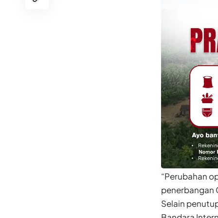
“Perubahan ope
penerbangan Ca
Selain penutu
Bandara Intern