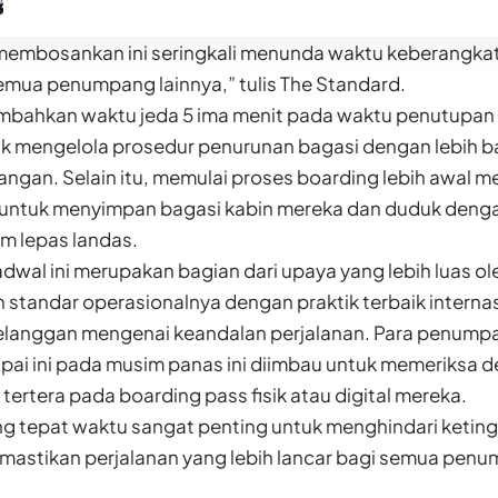
membosankan ini seringkali menunda waktu keberangka
mua penumpang lainnya,” tulis The Standard.
ahkan waktu jeda 5 ima menit pada waktu penutupan
uk mengelola prosedur penurunan bagasi dengan lebih 
angan. Selain itu, memulai proses boarding lebih awal 
untuk menyimpan bagasi kabin mereka dan duduk denga
m lepas landas.
dwal ini merupakan bagian dari upaya yang lebih luas o
 standar operasionalnya dengan praktik terbaik intern
elanggan mengenai keandalan perjalanan. Para penump
ai ini pada musim panas ini diimbau untuk memeriksa 
tertera pada boarding pass fisik atau digital mereka.
ang tepat waktu sangat penting untuk menghindari keti
stikan perjalanan yang lebih lancar bagi semua penum