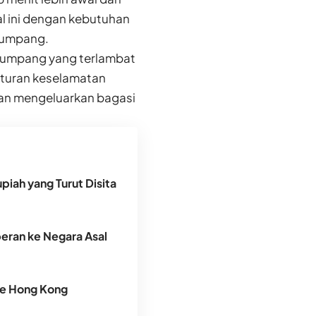
l ini dengan kebutuhan
enumpang.
numpang yang terlambat
aturan keselamatan
an mengeluarkan bagasi
piah yang Turut Disita
peran ke Negara Asal
ke Hong Kong