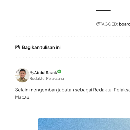
TAGGED:
boar
Bagikan tulisan ini
By
Abdul Razak
Redaktur Pelaksana
Selain mengemban jabatan sebagai Redaktur Pelaksan
Macau.