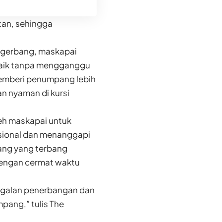
tan, sehingga
 gerbang, maskapai
baik tanpa mengganggu
memberi penumpang lebih
n nyaman di kursi
leh maskapai untuk
asional dan menanggapi
ang yang terbang
dengan cermat waktu
nggalan penerbangan dan
pang,” tulis The