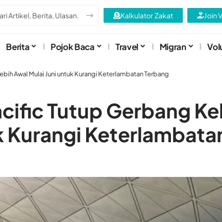
Kalkulator Zakat
Join 
Berita
Pojok Baca
Travel
Migran
Vol
ebih Awal Mulai Juni untuk Kurangi Keterlambatan Terbang
Pacific Tutup Gerbang K
uk Kurangi Keterlambata