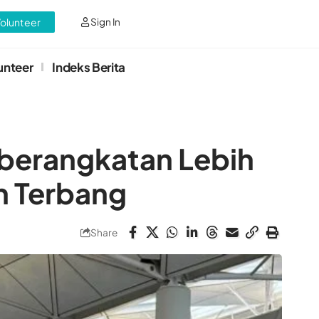
Volunteer
Sign In
unteer
Indeks Berita
eberangkatan Lebih
n Terbang
Share