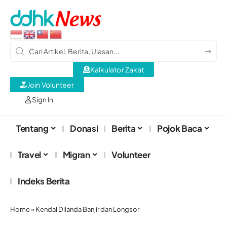
Kalkulator Zakat
Join Volunteer
Sign In
Tentang
Donasi
Berita
Pojok Baca
Travel
Migran
Volunteer
Indeks Berita
Home
»
Kendal Dilanda Banjir dan Longsor