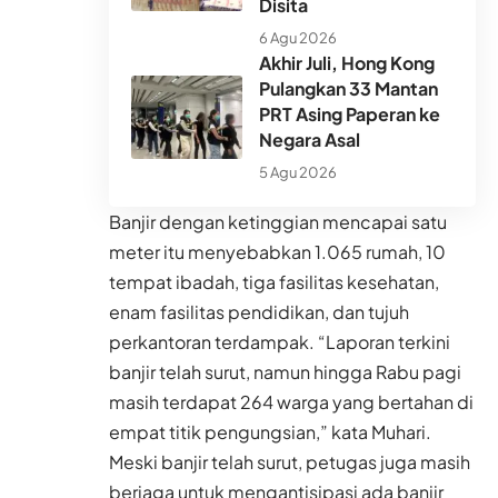
Disita
6 Agu 2026
Akhir Juli, Hong Kong
Pulangkan 33 Mantan
PRT Asing Paperan ke
Negara Asal
5 Agu 2026
Banjir dengan ketinggian mencapai satu
meter itu menyebabkan 1.065 rumah, 10
tempat ibadah, tiga fasilitas kesehatan,
enam fasilitas pendidikan, dan tujuh
perkantoran terdampak. “Laporan terkini
banjir telah surut, namun hingga Rabu pagi
masih terdapat 264 warga yang bertahan di
empat titik pengungsian,” kata Muhari.
Meski banjir telah surut, petugas juga masih
berjaga untuk mengantisipasi ada banjir