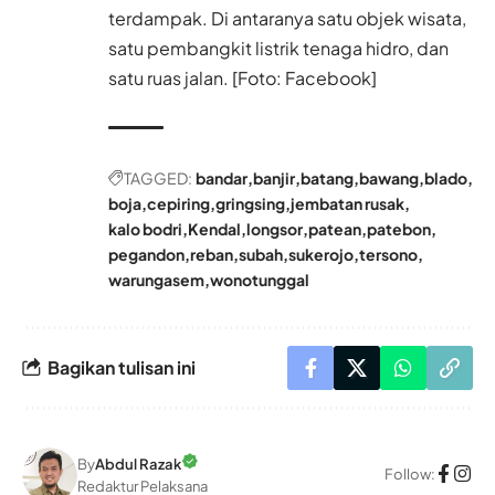
terdampak. Di antaranya satu objek wisata,
satu pembangkit listrik tenaga hidro, dan
satu ruas jalan. [Foto: Facebook]
TAGGED:
bandar
banjir
batang
bawang
blado
boja
cepiring
gringsing
jembatan rusak
kalo bodri
Kendal
longsor
patean
patebon
pegandon
reban
subah
sukerojo
tersono
warungasem
wonotunggal
Bagikan tulisan ini
By
Abdul Razak
Follow:
Redaktur Pelaksana