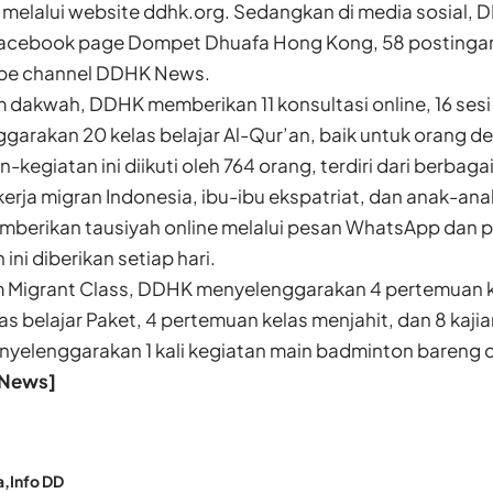
n melalui website ddhk.org. Sedangkan di media sosial,
Facebook page Dompet Dhuafa Hong Kong, 58 postingan 
ube channel DDHK News.
dakwah, DDHK memberikan 11 konsultasi online, 16 sesi
garakan 20 kelas belajar Al-Qur’an, baik untuk orang 
-kegiatan ini diikuti oleh 764 orang, terdiri dari berbaga
kerja migran Indonesia, ibu-ibu ekspatriat, dan anak-ana
berikan tausiyah online melalui pesan WhatsApp dan 
ini diberikan setiap hari.
 Migrant Class, DDHK menyelenggarakan 4 pertemuan ke
s belajar Paket, 4 pertemuan kelas menjahit, dan 8 kajian 
yelenggarakan 1 kali kegiatan main badminton bareng
News]
a
Info DD