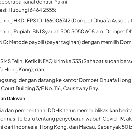
eberapa kanal donasi. Yakni:
si: Hubungi 6464 2555;
kening HKD: FPS ID: 166006742 (Dompet Dhuafa Associati
kening Rupiah: BNI Syariah 500 5050 608 a.n. Dompet Dh
TNG: Metode paybill (bayar tagihan) dengan memilih Do
SMS Telin: Ketik INFAQ kirim ke 333 (Sahabat sudah ber
a Hong Kong); dan
gsung: dengan datang ke kantor Dompet Dhuafa Hong 
n Court Building 3/F No. 116, Causeway Bay.
dan Dakwah
ia dan pemberitaan, DDHK terus mempublikasikan berita
nformasi terbaru tentang penyebaran wabah Covid-19, ak
ini dari Indonesia, Hong Kong, dan Macau. Sebanyak 50 be