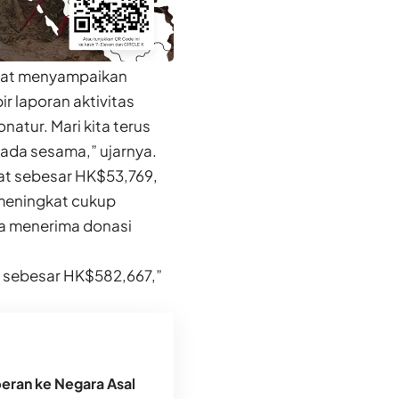
saat menyampaikan
ir laporan aktivitas
atur. Mari kita terus
ada sesama,” ujarnya.
at sebesar HK$53,769,
 meningkat cukup
ga menerima donasi
i sebesar HK$582,667,”
peran ke Negara Asal