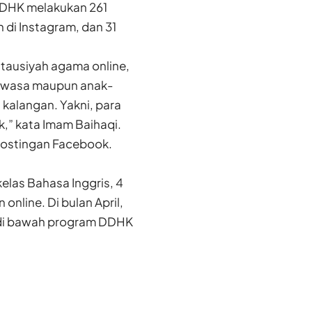
 DDHK melakukan 261
di Instagram, dan 31
 tausiyah agama online,
dewasa maupun anak-
i kalangan. Yakni, para
k,” kata Imam Baihaqi.
postingan Facebook.
las Bahasa Inggris, 4
online. Di bulan April,
 di bawah program DDHK