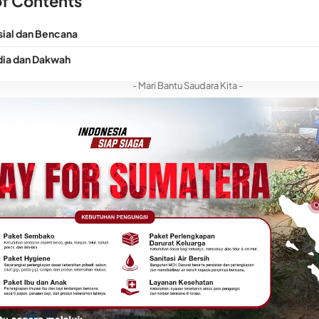
of Contents
sial dan Bencana
ia dan Dakwah
- Mari Bantu Saudara Kita -