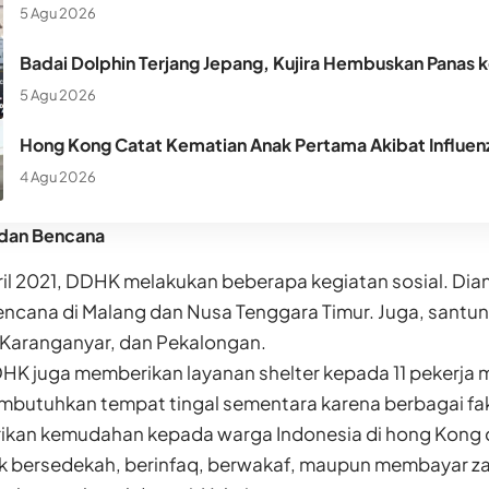
5 Agu 2026
Badai Dolphin Terjang Jepang, Kujira Hembuskan Panas 
5 Agu 2026
Hong Kong Catat Kematian Anak Pertama Akibat Influen
4 Agu 2026
 dan Bencana
ril 2021, DDHK melakukan beberapa kegiatan sosial. Dia
encana di Malang dan Nusa Tenggara Timur. Juga, santu
, Karanganyar, dan Pekalongan.
DDHK juga memberikan layanan shelter kepada 11 pekerja 
butuhkan tempat tingal sementara karena berbagai fak
kan kemudahan kepada warga Indonesia di hong Kong
ik bersedekah, berinfaq, berwakaf, maupun membayar z