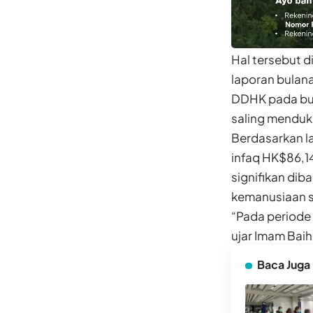
Hal tersebut 
laporan bulana
DDHK pada bula
saling menduk
Berdasarkan l
infaq HK$86,1
signifikan di
kemanusiaan s
“Pada periode
ujar Imam Baih
Baca Juga