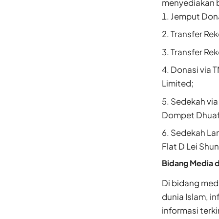
menyediakan b
Jemput Dona
Transfer Re
Transfer Re
Donasi via 
Limited;
Sedekah via 
Dompet Dhuaf
Sedekah Lan
Flat D Lei Shu
Bidang Media 
Di bidang med
dunia Islam, i
informasi terk