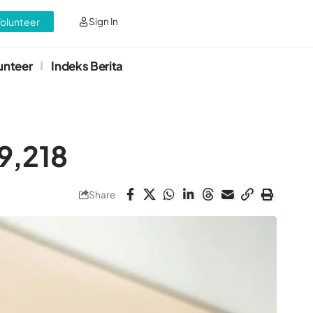
Volunteer
Sign In
unteer
Indeks Berita
9,218
Share