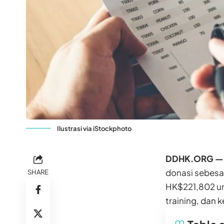
Ilustrasi via iStockphoto
DDHK.ORG —
donasi sebesa
SHARE
HK$221,802 un
training, dan 