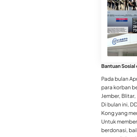
Bantuan Sosial
Pada bulan Ap
para korban b
Jember, Blitar
Di bulan ini, 
Kong yang mem
Untuk memberi
berdonasi, ba