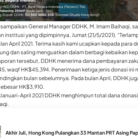
disampaikan General Manager DDHK, M. Imam Baihaqi, 
n institusi yang dipimpinnya, Jumat (21/5/2021). “Terlamp
n April 2021. Terima kasih kami ucapkan kepada para don
ung dan saling menguatkan dalam berbagi kebaikan kep
aporan tersebut, DDHK menerima dana pembayaran zak
45, waqf HK$45,394. Penerimaan ketiga jenis donasi ini
bandingkan bulan sebelumnya. Pada bulan April, DDHK ju
ebesar HK$3,910.
 Januari-April 2021 DDHK menghimpun total dana donas
aqi.
Akhir Juli, Hong Kong Pulangkan 33 Mantan PRT Asing Pa