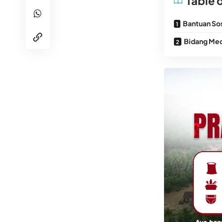
Table 
Bantuan So
Bidang Med