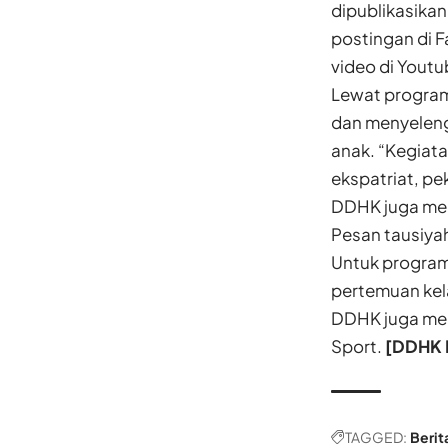
dipublikasika
postingan di 
video di Yout
Lewat program 
dan menyeleng
anak. “Kegiatan
ekspatriat, pe
DDHK juga mem
Pesan tausiyah 
Untuk program
pertemuan kela
DDHK juga men
Sport.
[DDHK 
TAGGED:
Berit