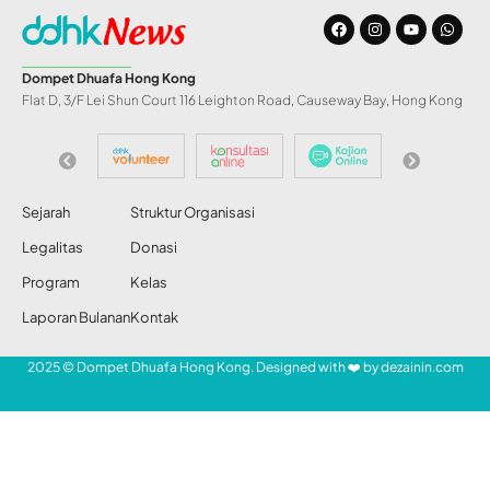
Dompet Dhuafa Hong Kong
Flat D, 3/F Lei Shun Court 116 Leighton Road, Causeway Bay, Hong Kong
Sejarah
Struktur Organisasi
Legalitas
Donasi
Program
Kelas
Laporan Bulanan
Kontak
2025 © Dompet Dhuafa Hong Kong. Designed with ❤️ by
dezainin.com