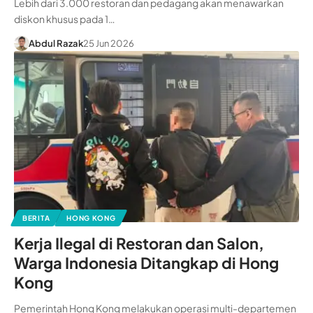
Lebih dari 3.000 restoran dan pedagang akan menawarkan
diskon khusus pada 1…
Abdul Razak
25 Jun 2026
BERITA
HONG KONG
Kerja Ilegal di Restoran dan Salon,
Warga Indonesia Ditangkap di Hong
Kong
Pemerintah Hong Kong melakukan operasi multi-departemen