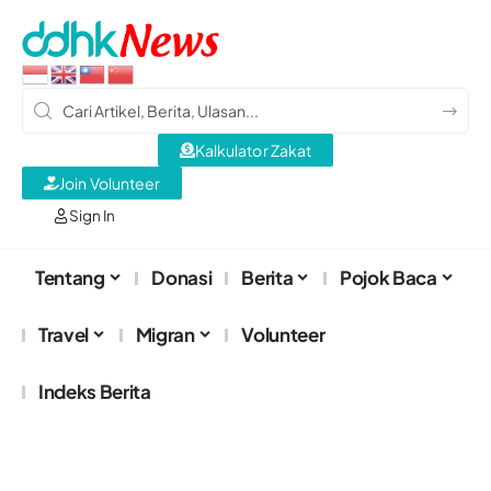
Kalkulator Zakat
Join Volunteer
Sign In
Tentang
Donasi
Berita
Pojok Baca
Travel
Migran
Volunteer
Indeks Berita