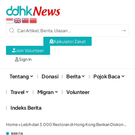
Kalkulator Zakat
Join Volunteer
Sign In
Tentang
Donasi
Berita
Pojok Baca
Travel
Migran
Volunteer
Indeks Berita
Home
»
Lebih dari 3.000 Restoran di Hong Kong Berikan Diskon Khusus pada 1 Juli
BERITA