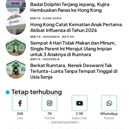
Badai Dolphin Terjang Jepang, Kujira
Hembuskan Panas ke Hong Kong
BERITA
HONG KONG
Hong Kong Catat Kematian Anak Pertama
Akibat Influenza di Tahun 2026
BERITA
INDONESIA
INFO DD
Sempat 4 Hari Tidak Makan dan Minum,
Single Parent Ini Merajut Ulang Impian
untuk 3 Anaknya di Rumtara
BERITA
INDONESIA
Berkat Rumtara, Nenek Deswarni Tak
Terlunta-Lunta Tanpa Tempat Tinggal di
Usia Senja
Tetap terhubung
34K
7K
2.9K
WhatsApp
Like
Follow
Subscribe
Follow
- Advertisement -