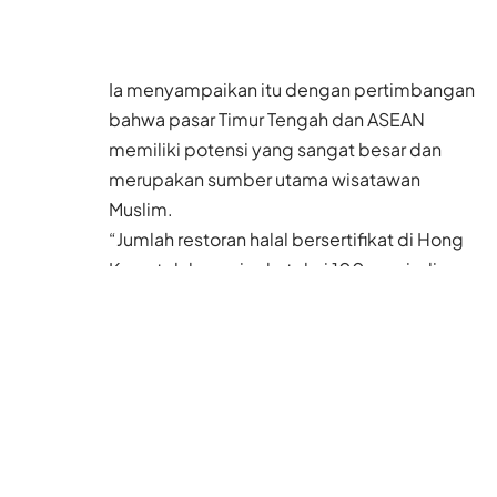
Ia menyampaikan itu dengan pertimbangan
bahwa pasar Timur Tengah dan ASEAN
memiliki potensi yang sangat besar dan
merupakan sumber utama wisatawan
Muslim.
“Jumlah restoran halal bersertifikat di Hong
Kong telah meningkat dari 100 menjadi
lebih dari 170 sejak awal tahun lalu,” kata
Lee, sebagaimana dikutip RTHK.
Sebanyak 61 hotel dan lima tempat wisata
serta tempat pameran telah menerima
peringkat ramah Muslim. “Saya akan terus
mendorong semua sektor masyarakat
untuk meningkatkan fasilitas pariwisata dan