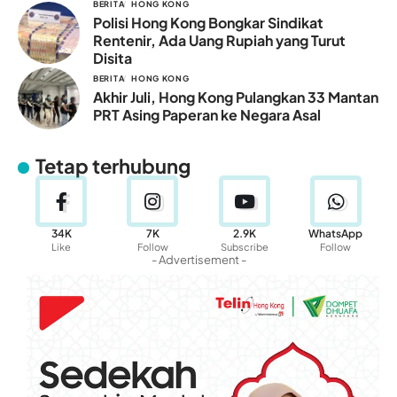
BERITA
HONG KONG
Polisi Hong Kong Bongkar Sindikat
Rentenir, Ada Uang Rupiah yang Turut
Disita
BERITA
HONG KONG
Akhir Juli, Hong Kong Pulangkan 33 Mantan
PRT Asing Paperan ke Negara Asal
Tetap terhubung
34K
7K
2.9K
WhatsApp
Like
Follow
Subscribe
Follow
- Advertisement -