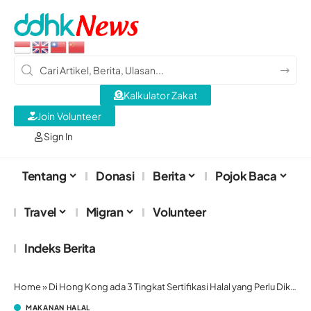
Kalkulator Zakat
Join Volunteer
Sign In
Tentang
Donasi
Berita
Pojok Baca
Travel
Migran
Volunteer
Indeks Berita
Home
»
Di Hong Kong ada 3 Tingkat Sertifikasi Halal yang Perlu Diketahui Komunitas Muslim
MAKANAN HALAL