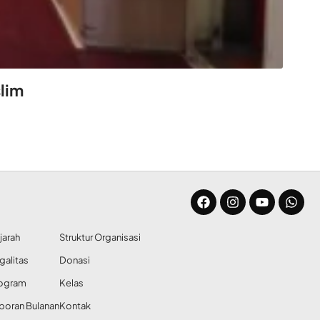
slim
jarah
Struktur Organisasi
galitas
Donasi
ogram
Kelas
poran Bulanan
Kontak