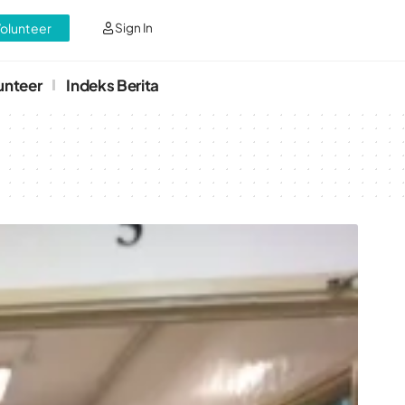
Volunteer
Sign In
unteer
Indeks Berita