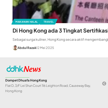
MAKANAN HALAL
TRAVEL
Di Hong Kong ada 3 Tingkat Sertifikas
Sebagai surga kuliner, Hong Kong secara aktif mengembangk
Abdul Razak
12 Mei 2025
Dompet Dhuafa Hong Kong
Flat D, 3/F Lei Shun Court 116 Leighton Road, Causeway Bay,
Hong Kong