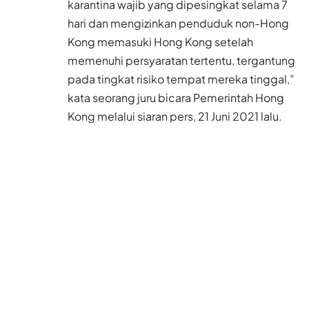
karantina wajib yang dipesingkat selama 7
hari dan mengizinkan penduduk non-Hong
Kong memasuki Hong Kong setelah
memenuhi persyaratan tertentu, tergantung
pada tingkat risiko tempat mereka tinggal,”
kata seorang juru bicara Pemerintah Hong
Kong melalui siaran pers, 21 Juni 2021 lalu.
Namun ditegaskan, pelonggaran ini tidak
berlaku bagi orang yang pernah tinggal di
negara yang dikategorikan sebagai tempat
yang sangat berisiko atau sangat berisiko
tinggi. Yakni, negara kategori Grup A1 dan
A2. Ketentuan karantina ketat juga masih
berlaku untuk orang-orang yang belum
disuntik vaksin. Dan, sejak 25 Juni 2021,
Indonesia dimasukkan ke dalam kategori
ini.