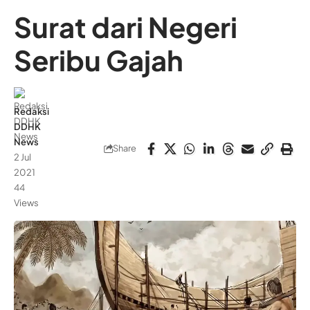
Surat dari Negeri
Seribu Gajah
Redaksi
DDHK
News
Share
2 Jul
2021
44
Views