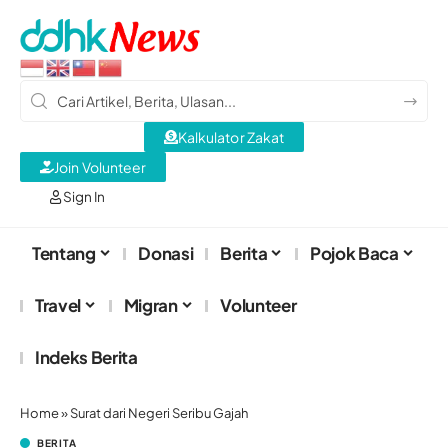
Kalkulator Zakat
Join Volunteer
Sign In
Tentang
Donasi
Berita
Pojok Baca
Travel
Migran
Volunteer
Indeks Berita
Home
»
Surat dari Negeri Seribu Gajah
BERITA