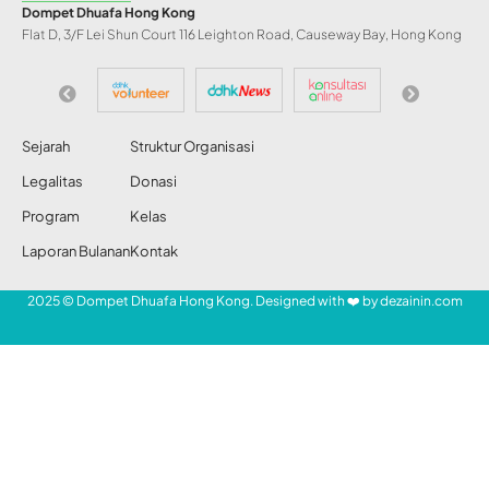
Dompet Dhuafa Hong Kong
Flat D, 3/F Lei Shun Court 116 Leighton Road, Causeway Bay, Hong Kong
Sejarah
Struktur Organisasi
Legalitas
Donasi
Program
Kelas
Laporan Bulanan
Kontak
2025 © Dompet Dhuafa Hong Kong. Designed with ❤️ by
dezainin.com