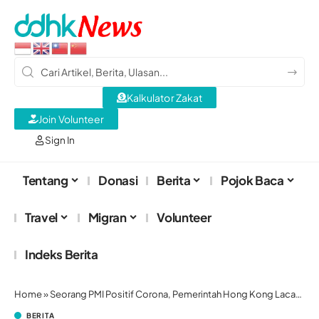
Kalkulator Zakat
Join Volunteer
Sign In
Tentang
Donasi
Berita
Pojok Baca
Travel
Migran
Volunteer
Indeks Berita
Home
»
Seorang PMI Positif Corona, Pemerintah Hong Kong Lacak 28 PRT Lain yang Pernah Tinggal di Boarding House yang Sama
BERITA