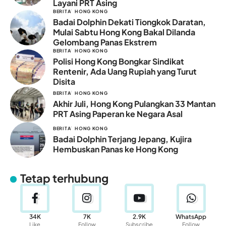
Layani PRT Asing
BERITA
HONG KONG
Badai Dolphin Dekati Tiongkok Daratan,
Mulai Sabtu Hong Kong Bakal Dilanda
Gelombang Panas Ekstrem
BERITA
HONG KONG
Polisi Hong Kong Bongkar Sindikat
Rentenir, Ada Uang Rupiah yang Turut
Disita
BERITA
HONG KONG
Akhir Juli, Hong Kong Pulangkan 33 Mantan
PRT Asing Paperan ke Negara Asal
BERITA
HONG KONG
Badai Dolphin Terjang Jepang, Kujira
Hembuskan Panas ke Hong Kong
Tetap terhubung
34K
7K
2.9K
WhatsApp
Like
Follow
Subscribe
Follow