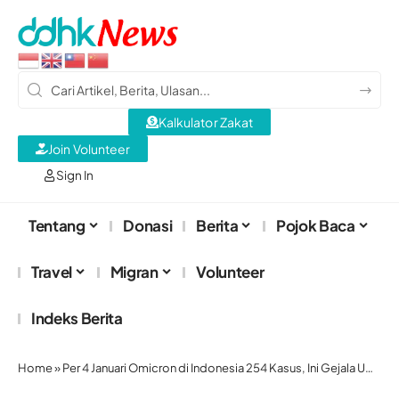
Kalkulator Zakat
Join Volunteer
Sign In
Tentang
Donasi
Berita
Pojok Baca
Travel
Migran
Volunteer
Indeks Berita
Home
»
Per 4 Januari Omicron di Indonesia 254 Kasus, Ini Gejala Umumnya