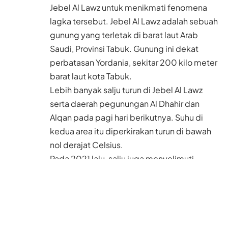
Jebel Al Lawz untuk menikmati fenomena
lagka tersebut. Jebel Al Lawz adalah sebuah
gunung yang terletak di barat laut Arab
Saudi, Provinsi Tabuk. Gunung ini dekat
perbatasan Yordania, sekitar 200 kilo meter
barat laut kota Tabuk.
Lebih banyak salju turun di Jebel Al Lawz
serta daerah pegunungan Al Dhahir dan
Alqan pada pagi hari berikutnya. Suhu di
kedua area itu diperkirakan turun di bawah
nol derajat Celsius.
Pada 2021 lalu, salju juga menyelimuti
sebagian kota di utara Arab Saudi. Terakhir
kali negeri kerajaan itu diserbu salju yang
cukup besar, yakni pada 2018. Saat itu,
penduduk lokal dan turis melakukan
aktivitas salju yang menyenangkan seperti