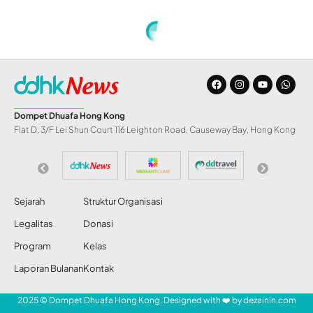
Home
»
Netizen Hong Kong Heboh, Banyak PRT Asing yang Jadi Juragan di Kampung Halaman
INDONESIA
Netizen Hong Kong
Heboh, Banyak PRT
Asing yang Jadi
Juragan di Kampung
Halaman
Abdul Razak
Share
21 Jun 2026
34 Views