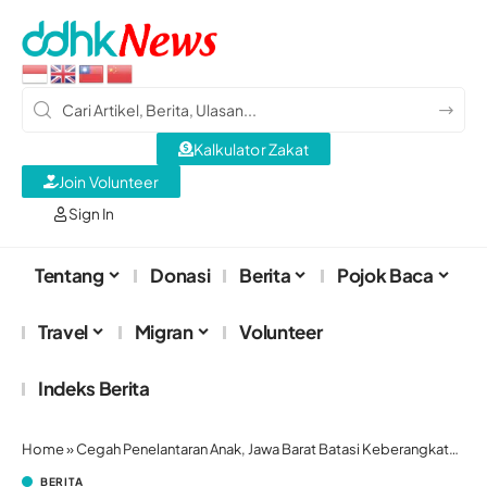
Kalkulator Zakat
Join Volunteer
Sign In
Tentang
Donasi
Berita
Pojok Baca
Travel
Migran
Volunteer
Indeks Berita
Home
»
Cegah Penelantaran Anak, Jawa Barat Batasi Keberangkatan PMI Perempuan yang Punya Balita
BERITA