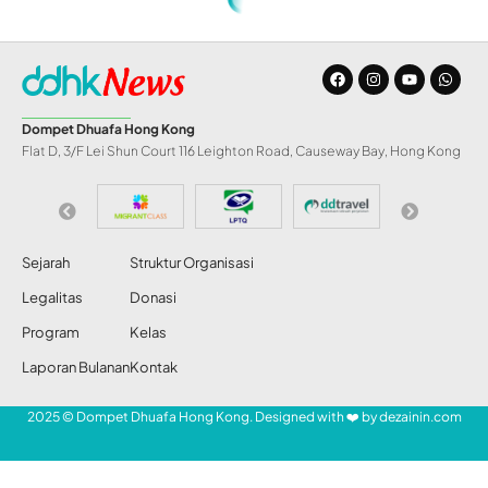
Home
»
Laporan Komisi Penyelidik PBB: Sengaja Bunuh Anak-Anak, Israel Lakukan Genosida di Gaza
BERITA
Laporan Komisi
Penyelidik PBB:
Sengaja Bunuh
Anak-Anak, Israel
Lakukan Genosida di
Gaza
Abdul Razak
Share
25 Jun 2026
24 Views