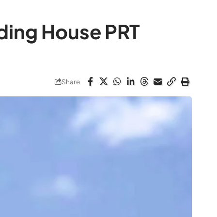
ding House PRT
Share