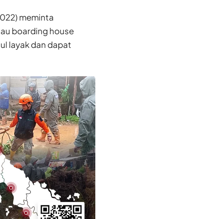
2022) meminta
tau boarding house
ul layak dan dapat