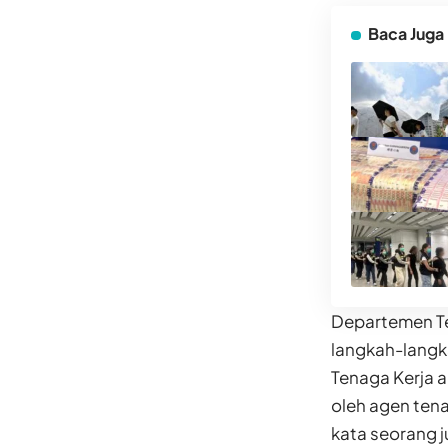
Baca Juga
Departemen T
langkah-langk
Tenaga Kerja 
oleh agen tena
kata seorang j