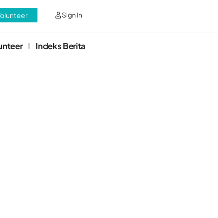
Volunteer
Sign In
unteer
Indeks Berita