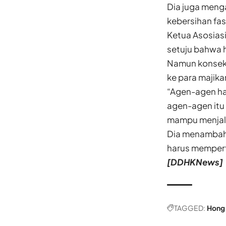
Dia juga meng
kebersihan fas
Ketua Asosias
setuju bahwa 
Namun konseku
ke para majika
“Agen-agen har
agen-agen itu 
mampu menjalan
Dia menambahka
harus mempert
[DDHKNews]
TAGGED:
Hong