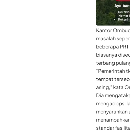
Kantor Ombuds
masalah seper
beberapa PRT y
biasanya dise
terbang pulang
“Pemerintah ti
tempat terseb
asing,” kata 
Dia mengataka
mengadopsi l
menyarankan 
menambahkan k
standar fasili