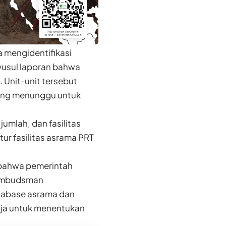
 mengidentifikasi
yusul laporan bahwa
. Unit-unit tersebut
dang menunggu untuk
jumlah, dan fasilitas
ur fasilitas asrama PRT
g bahwa pemerintah
 Ombudsman
tabase asrama dan
rja untuk menentukan