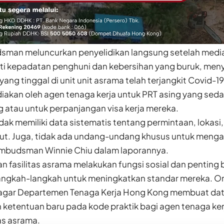
man meluncurkan penyelidikan langsung setelah media
ti kepadatan penghuni dan kebersihan yang buruk, men
ang tinggal di unit unit asrama telah terjangkit Covid-19
diakan oleh agen tenaga kerja untuk PRT asing yang se
 atau untuk perpanjangan visa kerja mereka.
dak memiliki data sistematis tentang permintaan, lokasi, 
ut. Juga, tidak ada undang-undang khusus untuk mengat
Ombudsman Winnie Chiu dalam laporannya.
n fasilitas asrama melakukan fungsi sosial dan pentin
angkah-langkah untuk meningkatkan standar mereka.
agar Departemen Tenaga Kerja Hong Kong membuat da
etentuan baru pada kode praktik bagi agen tenaga ke
tas asrama.