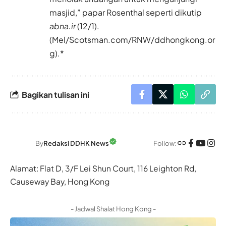
masjid,” papar Rosenthal seperti dikutip
abna.ir
(12/1).
(Mel/Scotsman.com/RNW/ddhongkong.or
g).*
Bagikan tulisan ini
Follow:
By
Redaksi DDHK News
Alamat: Flat D, 3/F Lei Shun Court, 116 Leighton Rd,
Causeway Bay, Hong Kong
- Jadwal Shalat Hong Kong -