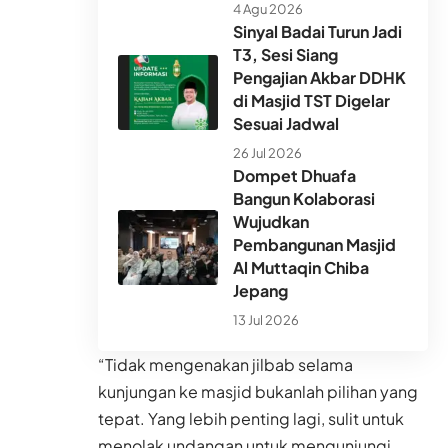
4 Agu 2026
Sinyal Badai Turun Jadi
T3, Sesi Siang
Pengajian Akbar DDHK
di Masjid TST Digelar
Sesuai Jadwal
26 Jul 2026
Dompet Dhuafa
Bangun Kolaborasi
Wujudkan
Pembangunan Masjid
Al Muttaqin Chiba
Jepang
13 Jul 2026
“Tidak mengenakan jilbab selama
kunjungan ke masjid bukanlah pilihan yang
tepat. Yang lebih penting lagi, sulit untuk
menolak undangan untuk mengunjungi