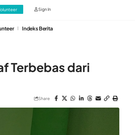
Volunteer
Sign In
unteer
Indeks Berita
f Terbebas dari
Share