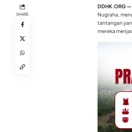
DDHK.ORG —
Nugraha, meng
SHARE
tantangan yan
mereka menjad