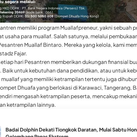
esantren memiliki program Muallafpreneur, yakni sebua
t usaha para muallaf. Salah satunya, melalui pembukaan
 Pesantren Muallaf Bintaro. Mereka yang kelola, kami 
stadz Fajar.
setiap hari Pesantren memberikan dukungan finansial bu
Baik untuk kebutuhan dana pendidikan, atau untuk ke
ra muallaf yang memiliki ketrampilan tertentu juga dihub
mpet Dhuafa yang berlokasi di Karawaci, Tangerang, Ba
endiri mengasah ketrampilan peserta, mencakup mekanik,
an ketrampilan lainnya.
Badai Dolphin Dekati Tiongkok Daratan, Mulai Sabtu Hon
Gelombang Panas Ekstrem