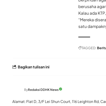
berusaha agar p
Kalau ada KTP,
“Mereka disera
satu dampakny
TAGGED:
Berit
Bagikan tulisan ini
By
Redaksi DDHK News
Alamat: Flat D, 3/F Lei Shun Court, 116 Leighton Rd,