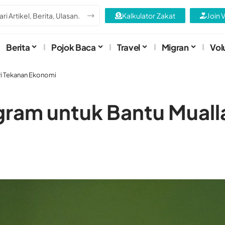
Kalkulator Zakat
Join 
Berita
Pojok Baca
Travel
Migran
Vol
ri Tekanan Ekonomi
gram untuk Bantu Mualla