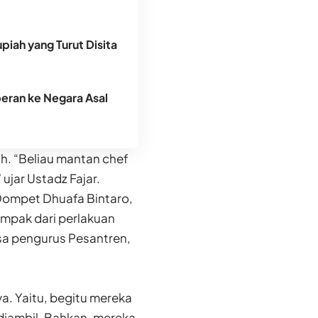
piah yang Turut Disita
peran ke Negara Asal
h. “Beliau mantan chef
 ujar Ustadz Fajar.
 Dompet Dhuafa Bintaro,
mpak dari perlakuan
sa pengurus Pesantren,
ya. Yaitu, begitu mereka
diambil. Bahkan, mereka