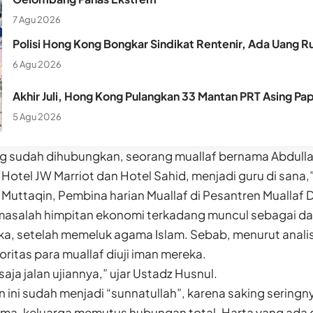
7 Agu 2026
Polisi Hong Kong Bongkar Sindikat Rentenir, Ada Uang Ru
6 Agu 2026
Akhir Juli, Hong Kong Pulangkan 33 Mantan PRT Asing Pa
5 Agu 2026
ng sudah dihubungkan, seorang muallaf bernama Abdulla
 Hotel JW Marriot dan Hotel Sahid, menjadi guru di sana,”
Muttaqin, Pembina harian Muallaf di Pesantren Muallaf
masalah himpitan ekonomi terkadang muncul sebagai da
ka, setelah memeluk agama Islam. Sebab, menurut anali
oritas para muallaf diuji iman mereka.
 saja jalan ujiannya,” ujar Ustadz Husnul.
an ini sudah menjadi “sunnatullah”, karena saking seringn
ma, keluarga memutus hubungan total. Harta yang ada 