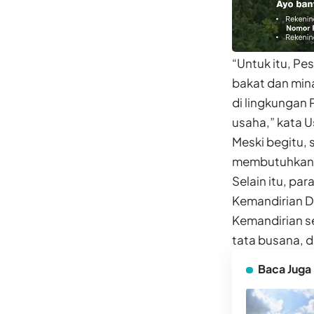
“Untuk itu, P
bakat dan mina
di lingkungan
usaha,” kata U
Meski begitu, 
membutuhkan. 
Selain itu, pa
Kemandirian Do
Kemandirian s
tata busana, d
Baca Juga