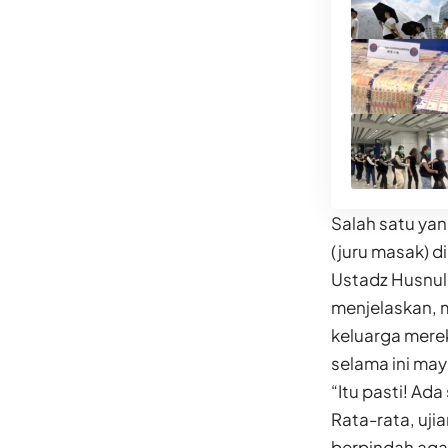
Salah satu ya
(juru masak) di
Ustadz Husnul 
menjelaskan, 
keluarga mere
selama ini may
“Itu pasti! Ada
Rata-rata, uji
berpindah aga