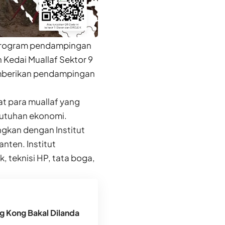
h program pendampingan
 Kedai Muallaf Sektor 9
memberikan pendampingan
at para muallaf yang
butuhan ekonomi.
ungkan dengan Institut
nten. Institut
 teknisi HP, tata boga,
g Kong Bakal Dilanda