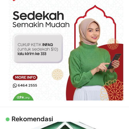
Rekomendasi