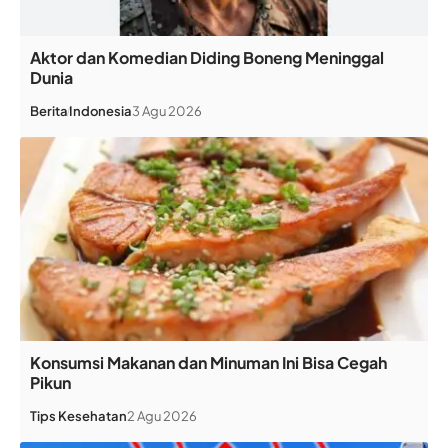
Aktor dan Komedian Diding Boneng Meninggal
Dunia
Berita
Indonesia
3 Agu 2026
Konsumsi Makanan dan Minuman Ini Bisa Cegah
Pikun
Tips Kesehatan
2 Agu 2026