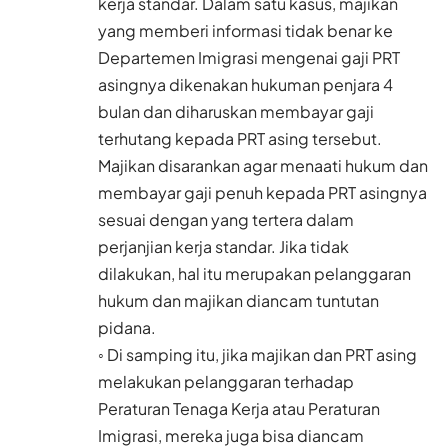
kerja standar. Dalam satu kasus, majikan
yang memberi informasi tidak benar ke
Departemen Imigrasi mengenai gaji PRT
asingnya dikenakan hukuman penjara 4
bulan dan diharuskan membayar gaji
terhutang kepada PRT asing tersebut.
Majikan disarankan agar menaati hukum dan
membayar gaji penuh kepada PRT asingnya
sesuai dengan yang tertera dalam
perjanjian kerja standar. Jika tidak
dilakukan, hal itu merupakan pelanggaran
hukum dan majikan diancam tuntutan
pidana.
◦ Di samping itu, jika majikan dan PRT asing
melakukan pelanggaran terhadap
Peraturan Tenaga Kerja atau Peraturan
Imigrasi, mereka juga bisa diancam