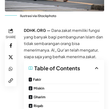
Ilustrasi via iStockphoto
DDHK.ORG —
Dana zakat memiliki fungsi
yang banyak bagi pembangunan Islam dan
SHARE
tidak sembarangan orang bisa
menerimanya. Al_Qur’an telah mengatur,
siapa saja yang berhak menerima zakat.
Table of Contents
Fakir
Miskin
Gharim
Riqab