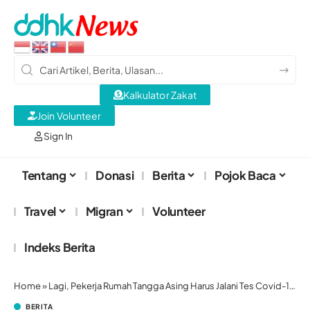
Kalkulator Zakat
Join Volunteer
Sign In
Tentang
Donasi
Berita
Pojok Baca
Travel
Migran
Volunteer
Indeks Berita
Home
»
Lagi, Pekerja Rumah Tangga Asing Harus Jalani Tes Covid-19 Wajib
BERITA