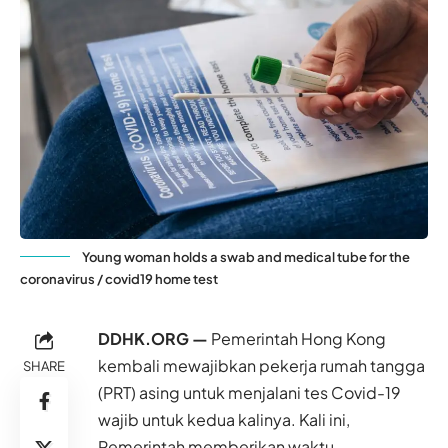
Young woman holds a swab and medical tube for the
coronavirus / covid19 home test
DDHK.ORG —
Pemerintah
Hong Kong
kembali mewajibkan pekerja rumah tangga
SHARE
(PRT) asing untuk menjalani tes Covid-19
wajib untuk kedua kalinya. Kali ini,
Pemerintah memberikan waktu