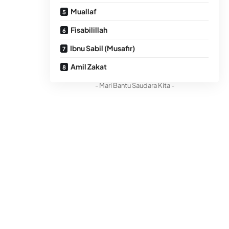
Muallaf
Fisabilillah
Ibnu Sabil (Musafir)
Amil Zakat
- Mari Bantu Saudara Kita -
Di dalam Al-Quran Surat At-Taubah ayat 61,
Allah berfirman, “Sesungguhnya zakat-zakat
itu, hanyalah untuk orang-orang fakir,
orang-orang miskin, amil zakat, para