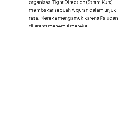
organisasi Tight Direction (Stram Kurs),
membakar sebuah Alquran dalam unjuk
rasa. Mereka mengamuk karena Paludan
dilarang menemui mereka.
Demonstrasi itu pun memicu kerusuhan.
Dalam kejadian itu polisi menangkap 10
orang, dan sejumlah petugas mengalami
luka-luka. Pemerintah Denmark juga
melarang Paludan memasuki negara itu
selama dua tahun.
Baca Juga
Polisi Hong Kong
Bongkar Sindikat
Rentenir, Ada Uang
Rupiah yang Turut
Disita