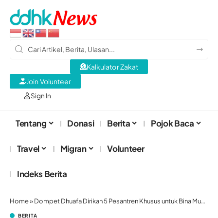
Kalkulator Zakat
Join Volunteer
Sign In
Tentang
Donasi
Berita
Pojok Baca
Travel
Migran
Volunteer
Indeks Berita
Home
»
Dompet Dhuafa Dirikan 5 Pesantren Khusus untuk Bina Muallaf
BERITA