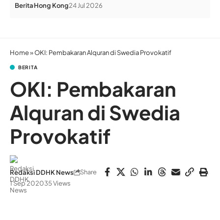
Berita
Hong Kong
24 Jul 2026
Home
»
OKI: Pembakaran Alquran di Swedia Provokatif
BERITA
OKI: Pembakaran
Alquran di Swedia
Provokatif
Share
Redaksi DDHK News
1 Sep 2020
35 Views