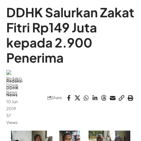
DDHK Salurkan Zakat
Fitri Rp149 Juta
kepada 2.900
Penerima
Redaksi
DDHK
News
Share
10 Jun
2019
57
Views