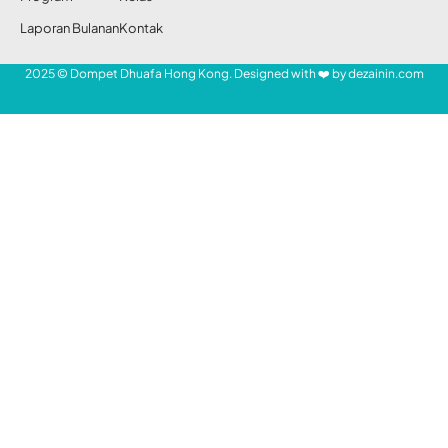
HONG KONG – Pada hari Rabu, 5 Juni 2019
lalu, lebih dari serratus ribu pekerja migran
SHARE
Indonesia (PMI) di Hong Kong merayakan
Hari Raya Idul Fitri dengan penuh gegap
gempita dan suka ria. Namun, ada
beberapa sahabat dan saudara kita di
negeri rantau tidak dapat merayakan
lebaran tahun ini, karena harus berbaring di
berbagai rumah sakit di Negeri Beton.
- Mari Bantu Saudara Kita -