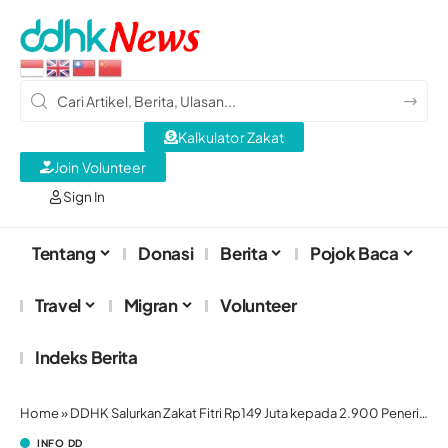
Kalkulator Zakat
Join Volunteer
Sign In
Tentang
Donasi
Berita
Pojok Baca
Travel
Migran
Volunteer
Indeks Berita
Home
»
DDHK Salurkan Zakat Fitri Rp149 Juta kepada 2.900 Penerima
INFO DD