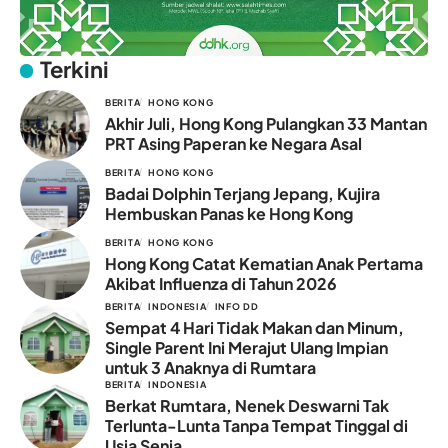
Terkini
BERITA
HONG KONG
Akhir Juli, Hong Kong Pulangkan 33 Mantan
PRT Asing Paperan ke Negara Asal
BERITA
HONG KONG
Badai Dolphin Terjang Jepang, Kujira
Hembuskan Panas ke Hong Kong
BERITA
HONG KONG
Hong Kong Catat Kematian Anak Pertama
Akibat Influenza di Tahun 2026
BERITA
INDONESIA
INFO DD
Sempat 4 Hari Tidak Makan dan Minum,
Single Parent Ini Merajut Ulang Impian
untuk 3 Anaknya di Rumtara
BERITA
INDONESIA
Berkat Rumtara, Nenek Deswarni Tak
Terlunta-Lunta Tanpa Tempat Tinggal di
Usia Senja