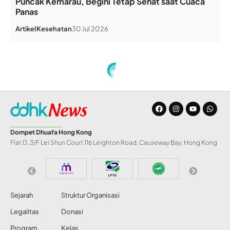
Puncak Kemarau, Begini Tetap Sehat saat Cuaca
Panas
Artikel
Kesehatan
30 Jul 2026
Home
»
Berbagi di Hari Fitri
INFO DD
Berbagi di Hari Fitri
Share
Redaksi DDHK News
8 Jun 2019
42 Views