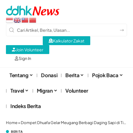
Kalkulator Zakat
Join Volunteer
Sign In
Tentang
Donasi
Berita
Pojok Baca
Travel
Migran
Volunteer
Indeks Berita
Home
»
Dompet Dhuafa Gelar Meugang Berbagi Daging Sapi di Titik Pengungsian Banjir Bandang Aceh Tamiang
BERITA