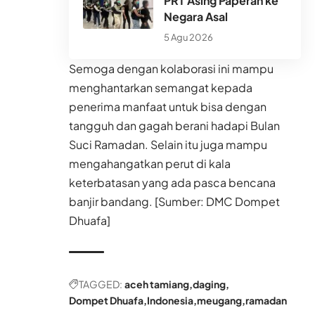
PRT Asing Paperan ke
Negara Asal
5 Agu 2026
Semoga dengan kolaborasi ini mampu
menghantarkan semangat kepada
penerima manfaat untuk bisa dengan
tangguh dan gagah berani hadapi Bulan
Suci Ramadan. Selain itu juga mampu
mengahangatkan perut di kala
keterbatasan yang ada pasca bencana
banjir bandang. [Sumber: DMC Dompet
Dhuafa]
TAGGED:
aceh tamiang
daging
Dompet Dhuafa
Indonesia
meugang
ramadan