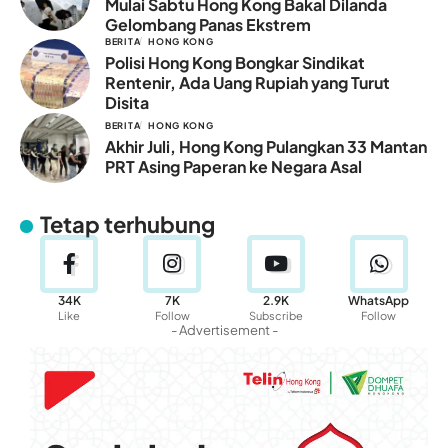
Mulai Sabtu Hong Kong Bakal Dilanda
Gelombang Panas Ekstrem
BERITA
HONG KONG
Polisi Hong Kong Bongkar Sindikat
Rentenir, Ada Uang Rupiah yang Turut
Disita
BERITA
HONG KONG
Akhir Juli, Hong Kong Pulangkan 33 Mantan
PRT Asing Paperan ke Negara Asal
Tetap terhubung
34K
7K
2.9K
WhatsApp
Like
Follow
Subscribe
Follow
- Advertisement -