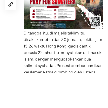
Di tanggal itu, di majelis taklim itu,
disaksikan lebih dari 30 jemaah, sekitar jam
15:26 waktu
Hong Kong
, gadis cantik
berusia 22 tahun itu menyatakan diri masuk
Islam, dengan mengucapkankan dua
kalimat syahadat. Prosesi pembacaan ikrar
keislaman Ratna dibimbing oleh Ustadz
Mahmud Abdussalam, Ketua Persatuan
Organisasi Muslim Indonesia Hong Kong
(POSMIH).
Pada kesempatan itu Ustadz Mahmud
menyampaikan rasa syukur kepada Allah