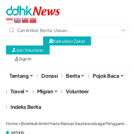
Kalkulator Zakat
Join Volunteer
Sign In
Tentang
Donasi
Berita
Pojok Baca
Travel
Migran
Volunteer
Indeks Berita
Home
»
Bolehkah Ambil Harta Warisan Saudara sebagai Pengganti Utang?
ARTIKEL