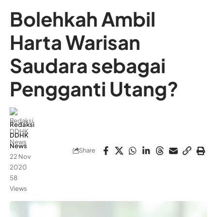
Bolehkah Ambil
Harta Warisan
Saudara sebagai
Pengganti Utang?
Redaksi
DDHK
News
Share
22 Nov
2020
58
Views