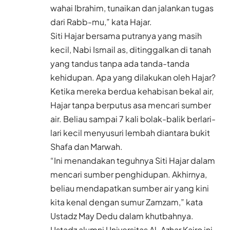
wahai Ibrahim, tunaikan dan jalankan tugas
dari Rabb-mu,” kata Hajar.
Siti Hajar bersama putranya yang masih
kecil, Nabi Ismail as, ditinggalkan di tanah
yang tandus tanpa ada tanda-tanda
kehidupan. Apa yang dilakukan oleh Hajar?
Ketika mereka berdua kehabisan bekal air,
Hajar tanpa berputus asa mencari sumber
air. Beliau sampai 7 kali bolak-balik berlari-
lari kecil menyusuri lembah diantara bukit
Shafa dan Marwah.
“Ini menandakan teguhnya Siti Hajar dalam
mencari sumber penghidupan. Akhirnya,
beliau mendapatkan sumber air yang kini
kita kenal dengan sumur Zamzam,” kata
Ustadz May Dedu dalam khutbahnya.
Ustadz alumni Universitas Al-Azhar Kairo ini