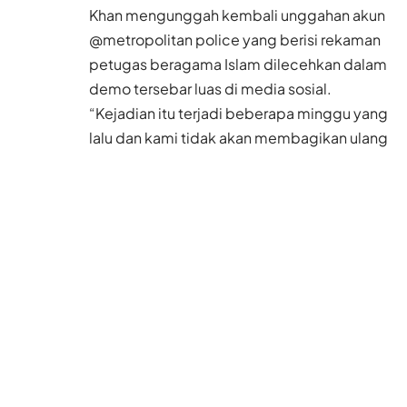
Khan mengunggah kembali unggahan akun
@metropolitan police yang berisi rekaman
petugas beragama Islam dilecehkan dalam
demo tersebar luas di media sosial.
“Kejadian itu terjadi beberapa minggu yang
lalu dan kami tidak akan membagikan ulang
video tersebut, tetapi kemarin kami melihat
lebih banyak kejadian serupa,” demikian
menurut polisi.
Baca Juga
Badai Dolphin Dekati
Tiongkok Daratan,
Mulai Sabtu Hong
Kong Bakal Dilanda
Gelombang Panas
Ekstrem