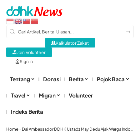
Kalkulator Zakat
Join Volunteer
Sign In
Tentang
Donasi
Berita
Pojok Baca
Travel
Migran
Volunteer
Indeks Berita
Home
»
Dai Ambassador DDHK Ustadz May Dedu Ajak Warga Indonesia di Hong Kong Teladani Keteguhan dan Kesabaran Siti Hajar