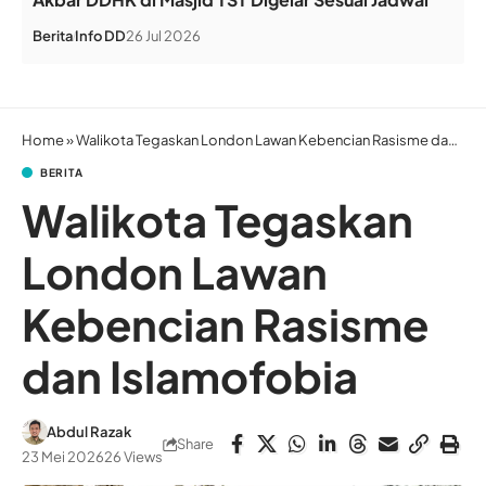
Berita
Info DD
26 Jul 2026
Home
»
Walikota Tegaskan London Lawan Kebencian Rasisme dan Islamofobia
BERITA
Walikota Tegaskan
London Lawan
Kebencian Rasisme
dan Islamofobia
Abdul Razak
Share
23 Mei 2026
26 Views