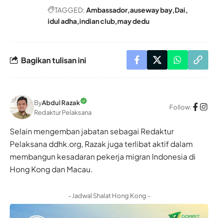
TAGGED:
Ambassador
auseway bay
Dai
idul adha
indian club
may dedu
Bagikan tulisan ini
By
Abdul Razak
Follow:
Redaktur Pelaksana
Selain mengemban jabatan sebagai Redaktur
Pelaksana ddhk.org, Razak juga terlibat aktif dalam
membangun kesadaran pekerja migran Indonesia di
Hong Kong dan Macau.
- Jadwal Shalat Hong Kong -