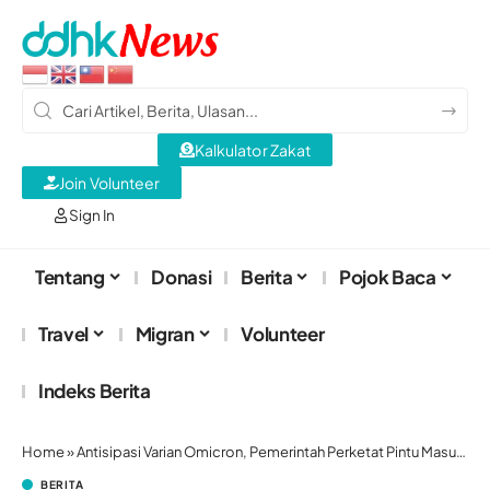
Kalkulator Zakat
Join Volunteer
Sign In
Tentang
Donasi
Berita
Pojok Baca
Travel
Migran
Volunteer
Indeks Berita
Home
»
Antisipasi Varian Omicron, Pemerintah Perketat Pintu Masuk Negara
BERITA