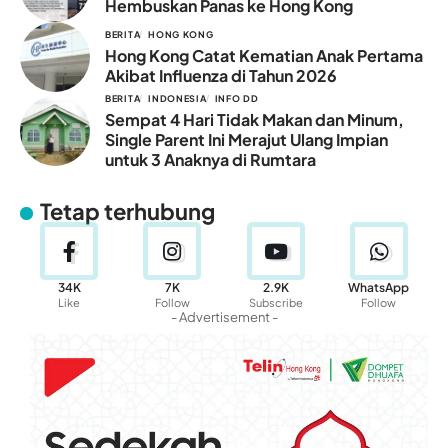
Hembuskan Panas ke Hong Kong
BERITA
HONG KONG
Hong Kong Catat Kematian Anak Pertama
Akibat Influenza di Tahun 2026
BERITA
INDONESIA
INFO DD
Sempat 4 Hari Tidak Makan dan Minum,
Single Parent Ini Merajut Ulang Impian
untuk 3 Anaknya di Rumtara
Tetap terhubung
34K
7K
2.9K
WhatsApp
Like
Follow
Subscribe
Follow
- Advertisement -