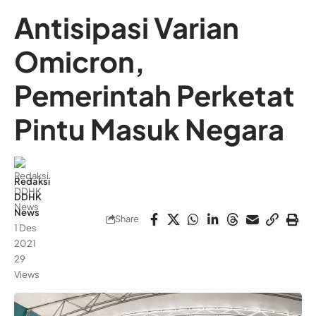
Antisipasi Varian
Omicron,
Pemerintah Perketat
Pintu Masuk Negara
Redaksi
DDHK
News
Share
1 Des
2021
29
Views