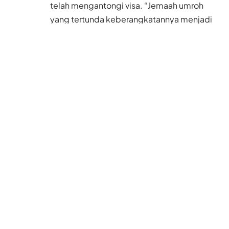
telah mengantongi visa. “Jemaah umroh
yang tertunda keberangkatannya menjadi
prioritas yang diberangkatkan pada tahap
awal dibukanya penyelenggaraan umroh di
bulan Desember nanti,” ujarnya dalam rapat
kerja dengan Komisi VIII DPR RI, Selasa, 30
November 2021 lalu, seperti dilansir CNN
Indonesia.
Hanya untuk yang sudah divaksin lengkap
Menteri Yaqut menegaskan, pemerintah
hanya akan memberangkatkan jemaah
umrah yang sudah menerima dosis lengkap
atau dua kali suntikan vaksin Covid-19.
Jemaah yang akan diberangkatkan juga
harus memiliki hasil tes PCR negatif.
Baca Juga