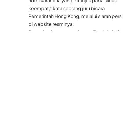
hotel karantina yang ditunjuk pada siklus
keempat,” kata seorang juru bicara
Pemerintah Hong Kong, melalui siaran pers
di website resminya.
Pemerintah pun menerima aplikasi dari 48
hotel. “Setelah penilaian, 31 hotel, termasuk
30 di siklus ketiga, dipilih sebagai hotel
karantina yang ditunjuk untuk siklus
keempat untuk menyediakan sekitar 8.500
kamar dari berbagai jenis dan tarif untuk
dipilih oleh para pendatang di Hong Kong
dari tempat selain China Daratan dan
Makau,” kata juru bicara tersebut.
Dikatakan, Pemerintah hong Kong akan
terus menyediakan lebih banyak hotel yang
menawarkan tarif kamar lebih murah dalam
siklus baru ini setelah mempertimbangkan