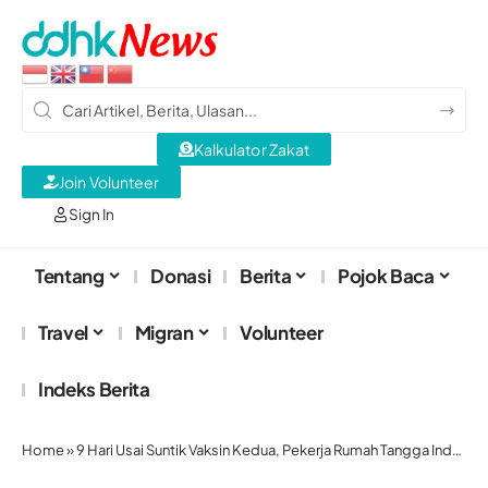
Kalkulator Zakat
Join Volunteer
Sign In
Tentang
Donasi
Berita
Pojok Baca
Travel
Migran
Volunteer
Indeks Berita
Home
»
9 Hari Usai Suntik Vaksin Kedua, Pekerja Rumah Tangga Indonesia Meninggal Dunia di Hong Kong