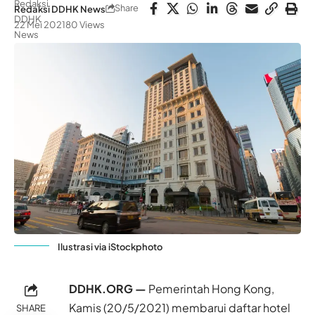
Share
Redaksi DDHK News
22 Mei 2021
80 Views
Ilustrasi via iStockphoto
DDHK.ORG —
Pemerintah Hong Kong,
Kamis (20/5/2021) membarui daftar hotel
SHARE