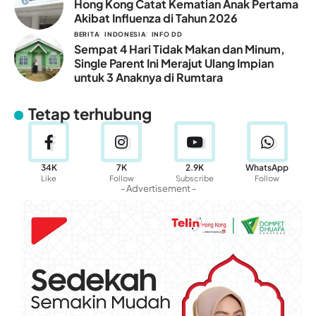
Hong Kong Catat Kematian Anak Pertama
Akibat Influenza di Tahun 2026
BERITA
INDONESIA
INFO DD
Sempat 4 Hari Tidak Makan dan Minum,
Single Parent Ini Merajut Ulang Impian
untuk 3 Anaknya di Rumtara
Tetap terhubung
34K
7K
2.9K
WhatsApp
Like
Follow
Subscribe
Follow
- Advertisement -