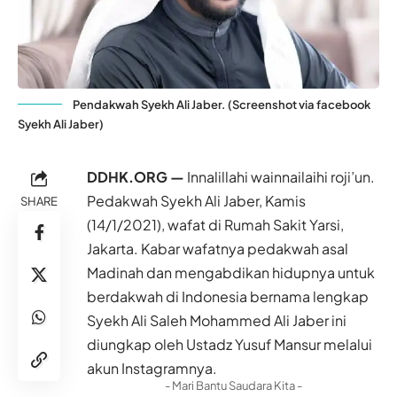
Pendakwah Syekh Ali Jaber. (Screenshot via facebook
Syekh Ali Jaber)
DDHK.ORG —
Innalillahi wainnailaihi roji’un.
Pedakwah Syekh Ali Jaber, Kamis
SHARE
(14/1/2021), wafat di
Rumah Sakit Yarsi
,
Jakarta. Kabar wafatnya pedakwah asal
Madinah dan mengabdikan hidupnya untuk
berdakwah di
Indonesia
bernama lengkap
Syekh Ali Saleh Mohammed Ali Jaber ini
diungkap oleh Ustadz
Yusuf Mansur
melalui
akun Instagramnya.
- Mari Bantu Saudara Kita -