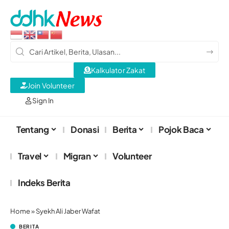
Kalkulator Zakat
Join Volunteer
Sign In
Tentang
Donasi
Berita
Pojok Baca
Travel
Migran
Volunteer
Indeks Berita
Home
»
Syekh Ali Jaber Wafat
BERITA