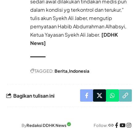
sedari awal dilakukan tindakan medis pun
dalam kondisi yg terkontrol dan terukur,”
tulis akun Syekh Ali Jaber, mengutip
pernyataan Habib Abdurrahman Alhabsyi,
Ketua Yayasan Syekh Ali Jaber.
[DDHK
News]
TAGGED:
Berita
Indonesia
Bagikan tulisan ini
Follow:
By
Redaksi DDHK News