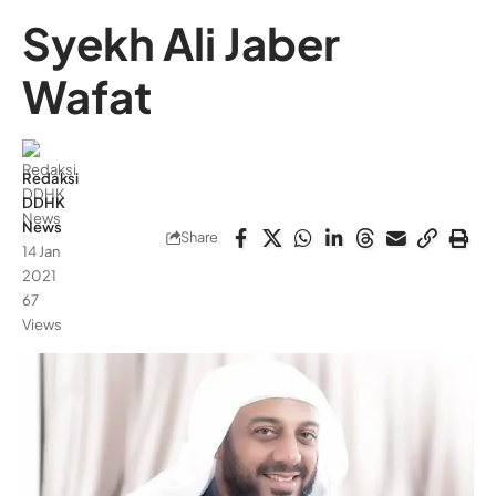
Syekh Ali Jaber
Wafat
Redaksi
DDHK
News
Share
14 Jan
2021
67
Views