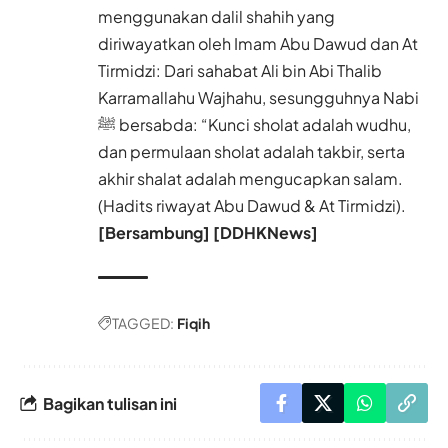
menggunakan dalil shahih yang
diriwayatkan oleh Imam Abu Dawud dan At
Tirmidzi: Dari sahabat Ali bin Abi Thalib
Karramallahu Wajhahu, sesungguhnya Nabi
ﷺ bersabda: “Kunci sholat adalah wudhu,
dan permulaan sholat adalah takbir, serta
akhir shalat adalah mengucapkan salam.
(Hadits riwayat Abu Dawud & At Tirmidzi).
[Bersambung] [DDHKNews]
TAGGED:
Fiqih
Bagikan tulisan ini