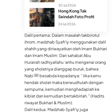
30 Jul 2026
Hong Kong Tak
Seindah Foto Profil
24 Jul 2026
Dalil pertama: Dalam masalah takbirotul
ihrom, madzhab Syafi’iy menggunakan dalil
shahih yang diriwayatkan oleh Imam Bukhari
dan Imam Muslim: Dari sahabat Abu
Hurairah radhiyallahu ‘anhu mengenai orang
yang sholatnya dianggap buruk, bahwa
Nabi ﷺ besabda kepadanya: “Jika kamu
hendak sholat maka berwudhulah dengan
sempurna, kemudian menghadaplah ke
kiblat dan kemudian bertakbirlah.” (Hadits
riwayat Bukhari & Muslim).
Dalil kedua: Madzhab Syafi’iy juga