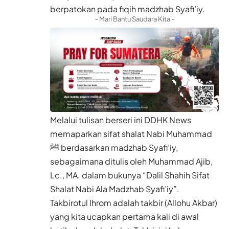
berpatokan pada fiqih madzhab Syafi’iy.
- Mari Bantu Saudara Kita -
Melalui tulisan berseri ini DDHK News
memaparkan sifat shalat Nabi Muhammad
ﷺ berdasarkan madzhab Syafi’iy,
sebagaimana ditulis oleh Muhammad Ajib,
Lc., MA. dalam bukunya “Dalil Shahih Sifat
Shalat Nabi Ala Madzhab Syafi’iy”.
Takbirotul Ihrom adalah takbir (Allohu Akbar)
yang kita ucapkan pertama kali di awal