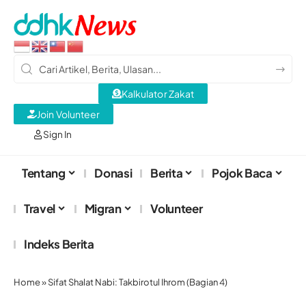
Kalkulator Zakat
Join Volunteer
Sign In
Tentang
Donasi
Berita
Pojok Baca
Travel
Migran
Volunteer
Indeks Berita
Home
»
Sifat Shalat Nabi: Takbirotul Ihrom (Bagian 4)