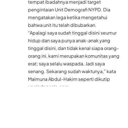
tempat ibadahnya menjadi target
pengintaian Unit Demografi NYPD. Dia
mengatakan lega ketika mengetahui
bahwa unit itu telah dibubarkan.
“Apalagi saya sudah tinggal disini seumur
hidup dan saya punya anak-anak yang
tinggal disini, dan tidak kenal siapa orang-
orang ini, kami merupakan komunitas yang
erat; saya selalu waspada. Jadi saya
senang. Sekarang sudah waktunya,” kata
Maimuna Abdul-Hakim seperti dikutip
voaindonesia.com
.
Abdul Sabir, petugas kebersihan Masjid itu
dan seorang Muslim yang taat, juga
menyambut baik kabar tersebut. “Saya
sangat lega. Mereka mulai melihat bahwa
kami adalah orang-orang yang damai.