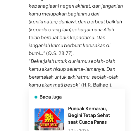
kebahagiaan) negeri akhirat, dan janganlah
kamu melupakan bagianmu dari
(kenikmatan) duniawi, dan berbuat baiklah
(kepada orang lain) sebagaimana Allah
telah berbuat baik kepadamu. Dan
janganlah kamu berbuat kerusakan di
bumi…”
(Q.S. 28:77).
“Bekerjalah untuk duniamu seolah-olah
kamu akan hidup selama-lamanya. Dan
beramallah untuk akhiratmu, seolah-olah
kamu akan mati besok”
(H.R. Baihaqi).
Baca Juga
Puncak Kemarau,
Begini Tetap Sehat
saat Cuaca Panas
30 Jul 2026