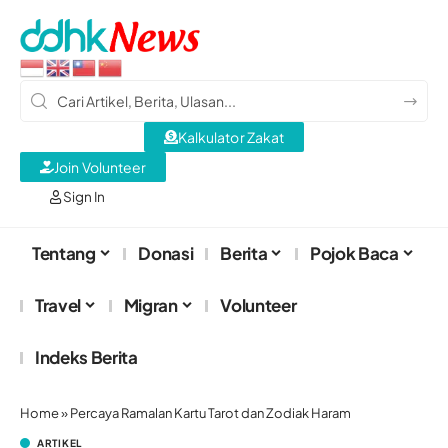
Kalkulator Zakat
Join Volunteer
Sign In
Tentang
Donasi
Berita
Pojok Baca
Travel
Migran
Volunteer
Indeks Berita
Home
»
Percaya Ramalan Kartu Tarot dan Zodiak Haram
ARTIKEL