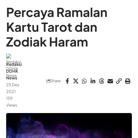
Percaya Ramalan
Kartu Tarot dan
Zodiak Haram
Redaksi
DDHK
News
Share
25 Des
2021
159
Views