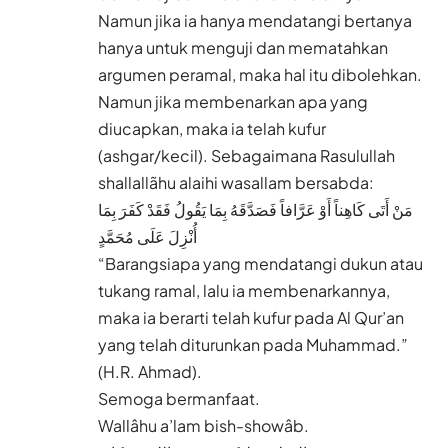
Namun jika ia hanya mendatangi bertanya
hanya untuk menguji dan mematahkan
argumen peramal, maka hal itu dibolehkan.
Namun jika membenarkan apa yang
diucapkan, maka ia telah kufur
(ashgar/kecil). Sebagaimana Rasulullah
shallallãhu alaihi wasallam bersabda:
مَنْ أَتَى كَاهِناً أَوْ عَرَّافاً فَصَدَّقَهُ بِمَا يَقُولُ فَقَدْ كَفَرَ بِمَا
أُنْزِلَ عَلَى مُحَمَّدٍ
“Barangsiapa yang mendatangi dukun atau
tukang ramal, lalu ia membenarkannya,
maka ia berarti telah kufur pada Al Qur’an
yang telah diturunkan pada Muhammad.”
(H.R. Ahmad).
Semoga bermanfaat.
Wallâhu a’lam bish-showâb.