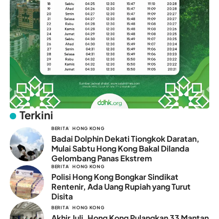
Terkini
BERITA
HONG KONG
Badai Dolphin Dekati Tiongkok Daratan,
Mulai Sabtu Hong Kong Bakal Dilanda
Gelombang Panas Ekstrem
BERITA
HONG KONG
Polisi Hong Kong Bongkar Sindikat
Rentenir, Ada Uang Rupiah yang Turut
Disita
BERITA
HONG KONG
Akhir Juli, Hong Kong Pulangkan 33 Mantan