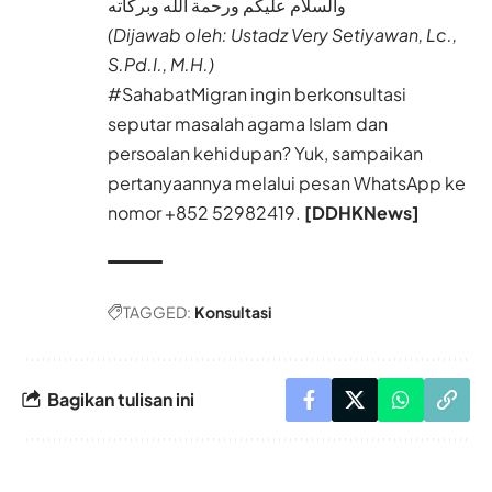
والسلام عليكم ورحمة الله وبركاته
(Dijawab oleh: Ustadz Very Setiyawan, Lc.,
S.Pd.I., M.H.)
#SahabatMigran ingin berkonsultasi
seputar masalah agama Islam dan
persoalan kehidupan? Yuk, sampaikan
pertanyaannya melalui pesan WhatsApp ke
nomor
+852 52982419
.
[DDHKNews]
TAGGED:
Konsultasi
Bagikan tulisan ini