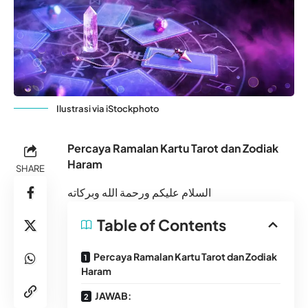
Ilustrasi via iStockphoto
Percaya Ramalan Kartu Tarot dan Zodiak
Haram
SHARE
السلام عليكم ورحمة الله وبركاته
Table of Contents
Percaya Ramalan Kartu Tarot dan Zodiak
Haram
JAWAB: