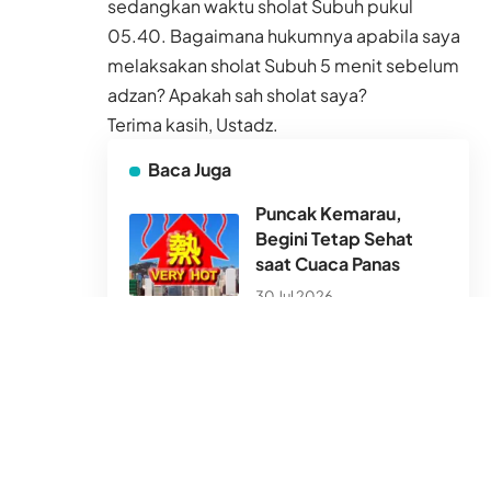
sedangkan waktu sholat Subuh pukul
05.40. Bagaimana hukumnya apabila saya
melaksakan sholat Subuh 5 menit sebelum
adzan? Apakah sah sholat saya?
Terima kasih, Ustadz.
Baca Juga
Puncak Kemarau,
Begini Tetap Sehat
saat Cuaca Panas
30 Jul 2026
Terasa Pengap, Bau
Apek, Pengap Tanda
Udara Kamar Tak Lagi
Sehat
30 Jul 2026
Hong Kong Tak
Seindah Foto Profil