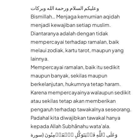
وعليكم السلام ورحمة الله وبركات
Bismillah… Menjaga kemurnian aqidah
menjadi kewajiban setiap muslim.
Diantaranya adalah dengan tidak
mempercayai terhadap ramalan, baik
melaui zodiak, kartu tarot, maupun yang
lainnya.
Mempercayai ramalan, baik itu sedikit
maupun banyak, sekilas maupun
berkelanjutan, hukumnya tetap haram.
Karena mempercayainya walaupun sedikit
atau sekilas tetap akan memberikan
pengaruh terhadap tawakalnya seseorang.
Padahal kita diwajibkan tawakal hanya
kepada Allah Subhãnahu wata’ala.
وَعَلَى ٱللَّهِ فَلۡیَتَوَكَّلِ ٱلۡمُؤۡمِنُونَ {سورة