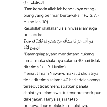
المجادلة: ١٠}
“Dan kepada Allah lah hendaknya orang-
orang yang beriman bertawakal.” {Q.S. Al-
Mujadilah: 10}
Rasulullah shallallãhu alaihi wasallam juga
bersabda:
مَنْ أَتَى عَرَّافًا فَسَأَلَهُ عَنْ شَىْءٍ لَمْ تُقْبَلْ لَهُ صَلاَةٌ
أَرْبَعِينَ لَيْلَةً
“Barangsiapa yang mendatangi tukang
ramal, maka shalatnya selama 40 hari tidak
diterima.” (H.R. Muslim)
Menurut Imam Nawawi, maksud sholatnya
tidak diterima selama 40 hari adalah orang
tersebut tidak mendapatkan pahala
sholatnya selama waktu tersebut meskipun
dikerjakan. Hanya saja ia tetap
berkewajiban melakukan sholatnya.