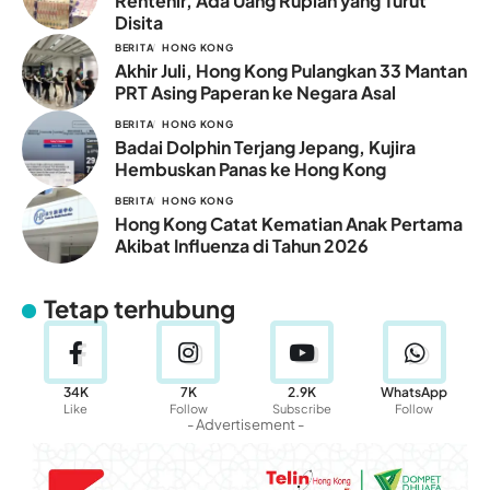
Rentenir, Ada Uang Rupiah yang Turut
Disita
BERITA
HONG KONG
Akhir Juli, Hong Kong Pulangkan 33 Mantan
PRT Asing Paperan ke Negara Asal
BERITA
HONG KONG
Badai Dolphin Terjang Jepang, Kujira
Hembuskan Panas ke Hong Kong
BERITA
HONG KONG
Hong Kong Catat Kematian Anak Pertama
Akibat Influenza di Tahun 2026
Tetap terhubung
34K
7K
2.9K
WhatsApp
Like
Follow
Subscribe
Follow
- Advertisement -