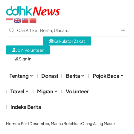
Kalkulator Zakat
Join Volunteer
Sign In
Tentang
Donasi
Berita
Pojok Baca
Travel
Migran
Volunteer
Indeks Berita
Home
»
Per 1 Desember, Macau Bolehkan Orang Asing Masuk