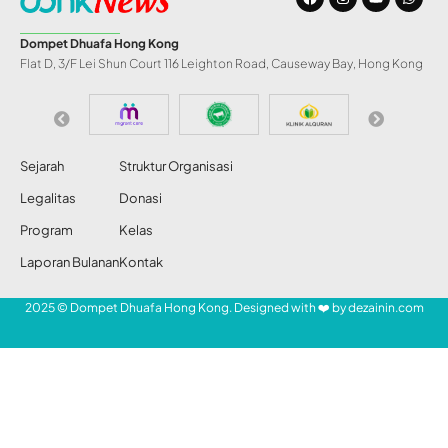
Bolehkah Ambil
Harta Warisan
Saudara sebagai
Pengganti Utang?
Redaksi DDHK News
Share
22 Nov 2020
58 Views