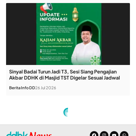
Sinyal Badai Turun Jadi T3, Sesi Siang Pengajian
Akbar DDHK di Masjid TST Digelar Sesuai Jadwal
Berita
Info DD
26 Jul 2026
Home
»
Bolehkah Ambil Harta Warisan Saudara sebagai Pengganti Utang?
ARTIKEL