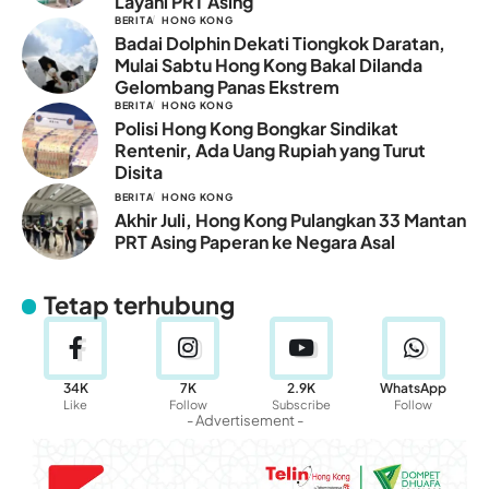
Layani PRT Asing
BERITA
HONG KONG
Badai Dolphin Dekati Tiongkok Daratan,
Mulai Sabtu Hong Kong Bakal Dilanda
Gelombang Panas Ekstrem
BERITA
HONG KONG
Polisi Hong Kong Bongkar Sindikat
Rentenir, Ada Uang Rupiah yang Turut
Disita
BERITA
HONG KONG
Akhir Juli, Hong Kong Pulangkan 33 Mantan
PRT Asing Paperan ke Negara Asal
Tetap terhubung
34K
7K
2.9K
WhatsApp
Like
Follow
Subscribe
Follow
- Advertisement -