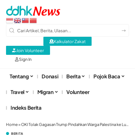
Kalkulator Zakat
Join Volunteer
Sign In
Tentang
Donasi
Berita
Pojok Baca
Travel
Migran
Volunteer
Indeks Berita
Home
»
OKI Tolak Gagasan Trump Pindahkan Warga Palestina ke Luar Gaza
BERITA