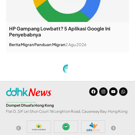
HP Gampang Lowbatt? 5 Aplikasi Google Ini
Penyebabnya
Berita
Migran
Panduan Migran
2 Agu 2026
Home
»
Juli 2021, DDHK Himpun Donasi Nyaris HK$200 Ribu
BERITA
Juli 2021, DDHK
Himpun Donasi
Nyaris HK$200 Ribu