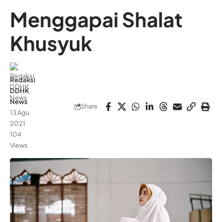
Menggapai Shalat
Khusyuk
Redaksi
DDHK
News
Share
13 Agu
2021
104
Views