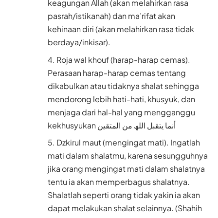
keagungan Allah (akan melahirkan rasa
pasrah/istikanah) dan ma’rifat akan
kehinaan diri (akan melahirkan rasa tidak
berdaya/inkisar).
Roja wal khouf (harap-harap cemas).
Perasaan harap-harap cemas tentang
dikabulkan atau tidaknya shalat sehingga
mendorong lebih hati-hati, khusyuk, dan
menjaga dari hal-hal yang mengganggu
kekhusyukan أنما یتقبل اللھ من المتقین
Dzkirul maut (mengingat mati). Ingatlah
mati dalam shalatmu, karena sesungguhnya
jika orang mengingat mati dalam shalatnya
tentu ia akan memperbagus shalatnya.
Shalatlah seperti orang tidak yakin ia akan
dapat melakukan shalat selainnya. (Shahih