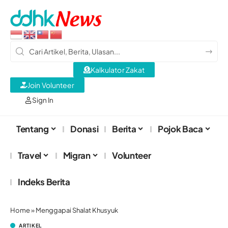
Kalkulator Zakat
Join Volunteer
Sign In
Tentang
Donasi
Berita
Pojok Baca
Travel
Migran
Volunteer
Indeks Berita
Home
»
Menggapai Shalat Khusyuk
ARTIKEL