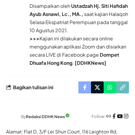
Disampaikan oleh
Ustadzah Hj. Siti Hafidah
Ayub Asnawi, Lc., MA.,
saat kajian Halaqoh
Selasa Ekspatriat Perempuan pada tanggal
10 Agustus 2021.
>>>
Kajian ini dilakukan secara online
menggunakan aplikasi Zoom dan disiarkan
secara LIVE di Facebook page
Dompet
Dhuafa Hong Kong
.
[DDHKNews]
Bagikan tulisan ini
Follow:
By
Redaksi DDHK News
Alamat: Flat D, 3/F Lei Shun Court, 116 Leighton Rd,