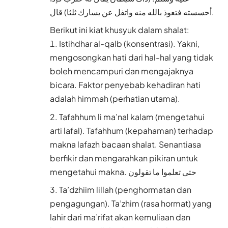
أحسسته فتعوذ بالله منه واتفل عن يسارك ثلثا) قال.
Berikut ini kiat khusyuk dalam shalat:
Istihdhar al-qalb (konsentrasi). Yakni,
mengosongkan hati dari hal-hal yang tidak
boleh mencampuri dan mengajaknya
bicara. Faktor penyebab kehadiran hati
adalah himmah (perhatian utama).
Tafahhum li ma’nal kalam (mengetahui
arti lafal). Tafahhum (kepahaman) terhadap
makna lafazh bacaan shalat. Senantiasa
berfikir dan mengarahkan pikiran untuk
mengetahui makna. حتى تعلموا ما تقولون
Ta’dzhiim lillah (penghormatan dan
pengagungan). Ta’zhim (rasa hormat) yang
lahir dari ma’rifat akan kemuliaan dan