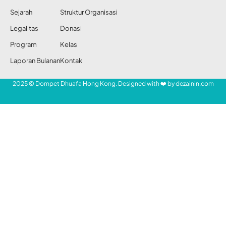
Share
Redaksi DDHK News
12 Agu 2021
39 Views
iStockphoto