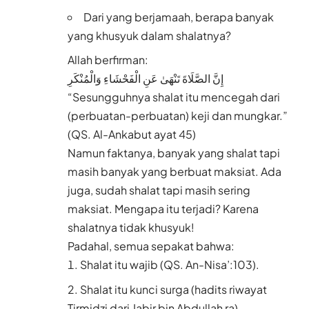
Dari yang berjamaah, berapa banyak
yang khusyuk dalam shalatnya?
Allah berfirman:
إِنَّ الصَّلَاةَ تَنْهَىٰ عَنِ الْفَحْشَاءِ وَالْمُنْكَرِ
“Sesungguhnya shalat itu mencegah dari
(perbuatan-perbuatan) keji dan mungkar.”
(QS. Al-Ankabut ayat 45)
Namun faktanya, banyak yang shalat tapi
masih banyak yang berbuat maksiat. Ada
juga, sudah shalat tapi masih sering
maksiat. Mengapa itu terjadi? Karena
shalatnya tidak khusyuk!
Padahal, semua sepakat bahwa:
Shalat itu wajib (QS. An-Nisa’:103).
Shalat itu kunci surga (hadits riwayat
Tirmidzi dari Jabir bin Abdullah ra).