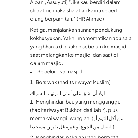
Albani, Assuyuti) “Jika kau berdiri dalam
sholatmu maka shalatlah kamu seperti
orang berpamitan.” (HR Ahmad)
Ketiga, manjalankan sunnah pendukung
kekhusyukan. Yakni, memerhatikan apa saja
yang hharus dilakukan sebelum ke masjid,
saat melangkah ke masjid, dan saat di
dalam masjid.
Sebelum ke masjid:
Bersiwak (hadits riwayat Muslim)
لولا أن أشق على أمتي لمرتهم بالسواك
Menghindari bau yang mengganggu
(hadits riwayat Bukhori dari Jabir), plus
memakai wangi-wangian. (من أكل الثوم أو
البصل من الجوع أو غيره فل يقربن مسجدنا).
Menghindari pakaian yang bermotif