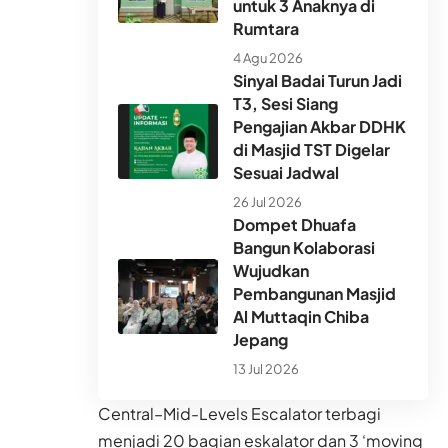
untuk 3 Anaknya di
Rumtara
4 Agu 2026
Sinyal Badai Turun Jadi
T3, Sesi Siang
Pengajian Akbar DDHK
di Masjid TST Digelar
Sesuai Jadwal
26 Jul 2026
Dompet Dhuafa
Bangun Kolaborasi
Wujudkan
Pembangunan Masjid
Al Muttaqin Chiba
Jepang
13 Jul 2026
Central–Mid-Levels Escalator terbagi
menjadi 20 bagian eskalator dan 3 ‘moving