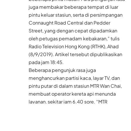
juga membakar beberapa tempat di luar
pintu keluar stasiun, serta di persimpangan
Connaught Road Central dan Pedder
Street, yang dengan cepat dipadamkan
oleh petugas pemadam kebakaran,” tulis
Radio Television Hong Kong (RTHK), Ahad
(8/9/2019). Artikel tersebut dipublikasikan
pada jam 18:45.
Beberapa pengunjuk rasa juga
menghancurkan partisi kaca, layar TV, dan
pintu putar di dalam stasiun MTR Wan Chai,
membuat operator kereta api menunda
layanan, sekitar jam 6.40 sore. “MTR
Corporation mengatakan langkah tersebut
diambil ‘karena meningkatnya situasi di
stasiun, untuk memastikan keselamatan