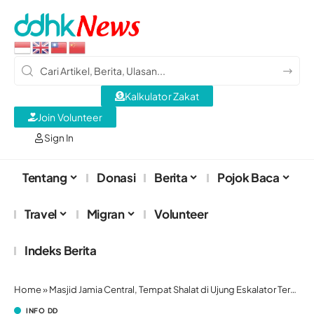
Kalkulator Zakat
Join Volunteer
Sign In
Tentang
Donasi
Berita
Pojok Baca
Travel
Migran
Volunteer
Indeks Berita
Home
»
Masjid Jamia Central, Tempat Shalat di Ujung Eskalator Terpanjang di Dunia
INFO DD