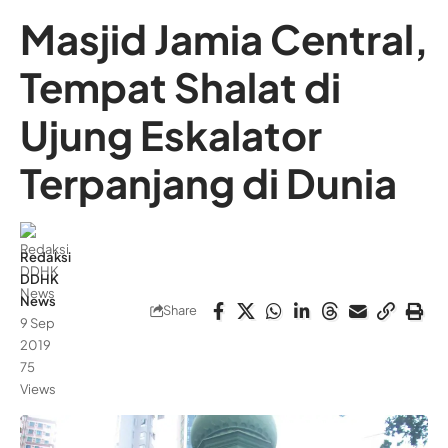
Masjid Jamia Central,
Tempat Shalat di
Ujung Eskalator
Terpanjang di Dunia
Redaksi
DDHK
News
Share
9 Sep
2019
75
Views