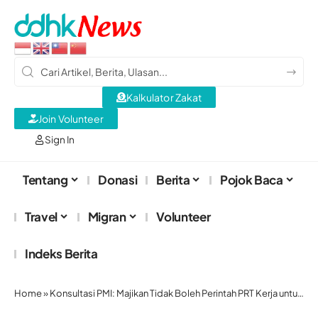
Kalkulator Zakat
Join Volunteer
Sign In
Tentang
Donasi
Berita
Pojok Baca
Travel
Migran
Volunteer
Indeks Berita
Home
»
Konsultasi PMI: Majikan Tidak Boleh Perintah PRT Kerja untuk Orang Lain