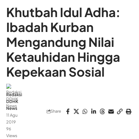
Khutbah Idul Adha:
Ibadah Kurban
Mengandung Nilai
Ketauhidan Hingga
Kepekaan Sosial
Redaksi
DDHK
News
Share
11 Agu
2019
96
Views