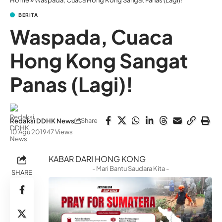
Home
»
Waspada, Cuaca Hong Kong Sangat Panas (Lagi)!
BERITA
Waspada, Cuaca
Hong Kong Sangat
Panas (Lagi)!
Share
Redaksi DDHK News
10 Agu 2019
47 Views
KABAR DARI HONG KONG
- Mari Bantu Saudara Kita -
SHARE