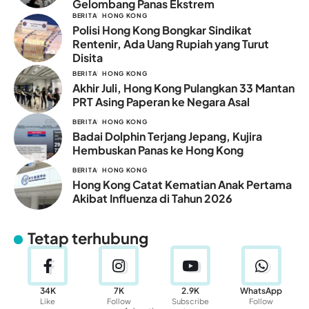
Gelombang Panas Ekstrem
BERITA
HONG KONG
Polisi Hong Kong Bongkar Sindikat
Rentenir, Ada Uang Rupiah yang Turut
Disita
BERITA
HONG KONG
Akhir Juli, Hong Kong Pulangkan 33 Mantan
PRT Asing Paperan ke Negara Asal
BERITA
HONG KONG
Badai Dolphin Terjang Jepang, Kujira
Hembuskan Panas ke Hong Kong
BERITA
HONG KONG
Hong Kong Catat Kematian Anak Pertama
Akibat Influenza di Tahun 2026
Tetap terhubung
34K
7K
2.9K
WhatsApp
Like
Follow
Subscribe
Follow