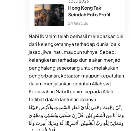
30 Jul 2026
Hong Kong Tak
Seindah Foto Profil
24 Jul 2026
Nabi Ibrahim telah berhasil melepaskan diri
dari kelengketannya terhadap dunia, baik
jasad, jiwa, hati, maupun ruhnya. Sebab,
kelengketan terhadap dunia akan menjadi
penghalang seseorang untuk melakukan
pengorbanan, ketaatan maupun kepatuhan
dalam menjalankan perintah Allah swt.
Kepasrahan Nabi Ibrahim kepada Allah
terlihat dalam lantunan doanya:
اِنِّيْ وَجَّهْتُ وَجْهِيَ لِلَّذِيْ فَطَرَ السَّموتِ وَالْاَرْضَ حَنِيْفًا
وَمَا أَنَا مِنَ الْمُشْرِكِيْن. قُلْ إِنَّ صَلَاتِيْ وَنُسُكِيْ وَمَحْيَايَ
وَمَمَاتِيْ لِلّهِ رَبِّ الْعَلَمِيْنَ. لَاشَرِيْكَ لَهُ وَبِذلِكَ أُمِرْتُ وَأَنَا
أَوَّلُ الْمُسْلِمِيْن