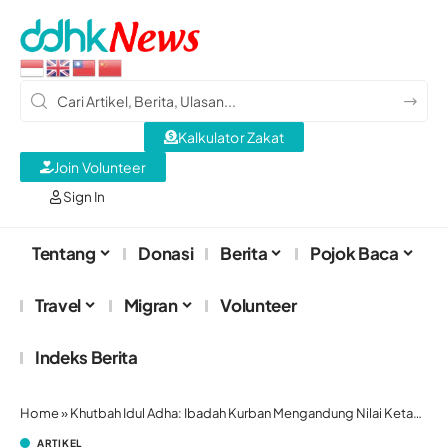
Kalkulator Zakat
Join Volunteer
Sign In
Tentang
Donasi
Berita
Pojok Baca
Travel
Migran
Volunteer
Indeks Berita
Home
»
Khutbah Idul Adha: Ibadah Kurban Mengandung Nilai Ketauhidan Hingga Kepekaan Sosial
ARTIKEL