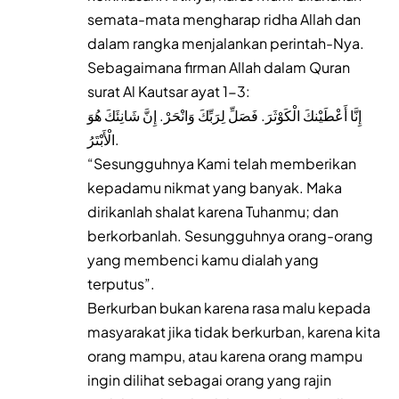
semata-mata mengharap ridha Allah dan
dalam rangka menjalankan perintah-Nya.
Sebagaimana firman Allah dalam Quran
surat Al Kautsar ayat 1-3:
إِنَّا أَعْطَيْنكَ الْكَوْثَرَ. فَصَلِّ لِرَبِّكَ وَانْحَرْ. إِنَّ شَانِئَكَ هُوَ
الْأَبْتَرُ.
“Sesungguhnya Kami telah memberikan
kepadamu nikmat yang banyak. Maka
dirikanlah shalat karena Tuhanmu; dan
berkorbanlah. Sesungguhnya orang-orang
yang membenci kamu dialah yang
terputus”.
Berkurban bukan karena rasa malu kepada
masyarakat jika tidak berkurban, karena kita
orang mampu, atau karena orang mampu
ingin dilihat sebagai orang yang rajin