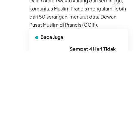
Dalam kurun waktu kurang dari seminggu,
komunitas Muslim Prancis mengalami lebih
dari 50 serangan, menurut data Dewan
Pusat Muslim di Prancis (CCIF).
Baca Juga
Sempat 4 Hari Tidak
Makan dan Minum,
Single Parent Ini
Merajut Ulang Impian
untuk 3 Anaknya di
Rumtara
4 Agu 2026
Sinyal Badai Turun Jadi
T3, Sesi Siang
Pengajian Akbar DDHK
di Masjid TST Digelar
Sesuai Jadwal