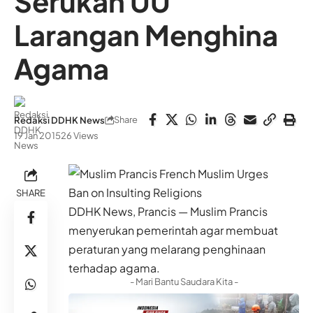
Serukan UU
Larangan Menghina
Agama
Share
Redaksi DDHK News
19 Jan 2015
26 Views
SHARE
DDHK News, Prancis — Muslim Prancis
menyerukan pemerintah agar membuat
peraturan yang melarang penghinaan
terhadap agama.
- Mari Bantu Saudara Kita -