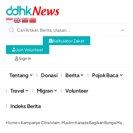
Kalkulator Zakat
Join Volunteer
Sign In
Tentang
Donasi
Berita
Pojok Baca
Travel
Migran
Volunteer
Indeks Berita
Home
»
Kampanye Citra Islam, Muslim Kanada Bagikan Bunga Mawar