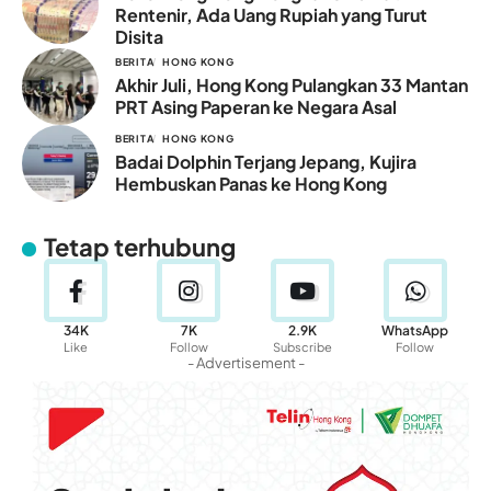
Rentenir, Ada Uang Rupiah yang Turut
Disita
BERITA
HONG KONG
Akhir Juli, Hong Kong Pulangkan 33 Mantan
PRT Asing Paperan ke Negara Asal
BERITA
HONG KONG
Badai Dolphin Terjang Jepang, Kujira
Hembuskan Panas ke Hong Kong
Tetap terhubung
34K
7K
2.9K
WhatsApp
Like
Follow
Subscribe
Follow
- Advertisement -