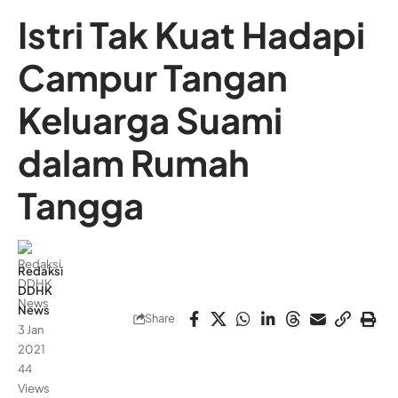
Istri Tak Kuat Hadapi
Campur Tangan
Keluarga Suami
dalam Rumah
Tangga
Redaksi
DDHK
News
Share
3 Jan
2021
44
Views