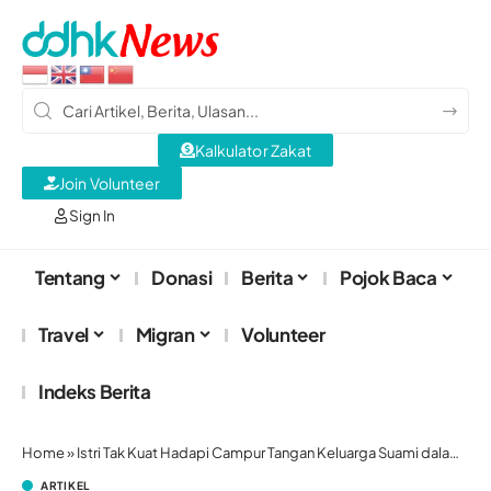
Kalkulator Zakat
Join Volunteer
Sign In
Tentang
Donasi
Berita
Pojok Baca
Travel
Migran
Volunteer
Indeks Berita
Home
»
Istri Tak Kuat Hadapi Campur Tangan Keluarga Suami dalam Rumah Tangga
ARTIKEL