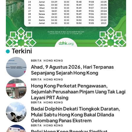
Terkini
BERITA
HONG KONG
Ahad, 9 Agustus 2026, Hari Terpanas
Sepanjang Sejarah Hong Kong
BERITA
HONG KONG
Hong Kong Perketat Pengawasan,
Sejumlah Perusahaan Pinjam Uang Tak Lagi
Layani PRT Asing
BERITA
HONG KONG
Badai Dolphin Dekati Tiongkok Daratan,
Mulai Sabtu Hong Kong Bakal Dilanda
Gelombang Panas Ekstrem
BERITA
HONG KONG
Polisi Hong Kong Bongkar Sindikat