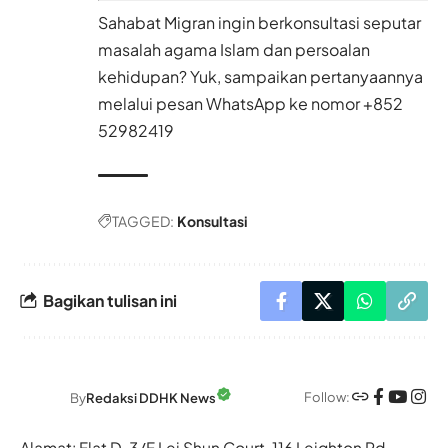
Sahabat Migran ingin berkonsultasi seputar
masalah agama Islam dan persoalan
kehidupan? Yuk, sampaikan pertanyaannya
melalui pesan WhatsApp ke nomor +852
52982419
TAGGED:
Konsultasi
Bagikan tulisan ini
Follow:
By
Redaksi DDHK News
Alamat: Flat D, 3/F Lei Shun Court, 116 Leighton Rd,