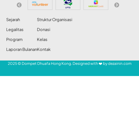
Jenis dan Orang Kafir
Batalkan Wudhu?
Share
Redaksi DDHK News
3 Jan 2021
160 Views